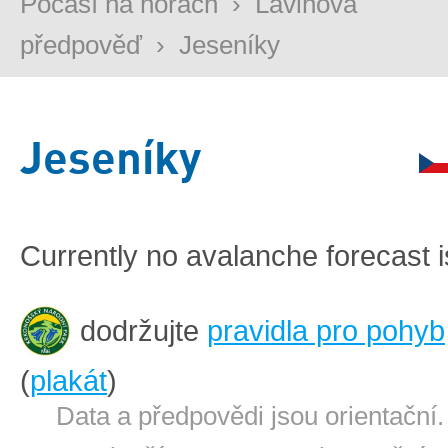
Počasí na horách
›
Lavinová
předpověď
›
Jeseníky
Jeseníky
Currently no avalanche forecast i
dodržujte
pravidla pro pohyb
(
plakát
)
Data a předpovědi jsou orientační.