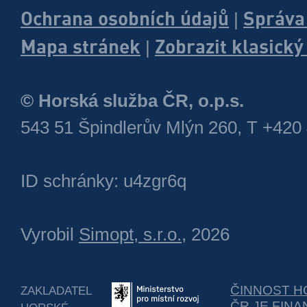
Ochrana osobních údajů
Správa
|
Mapa stránek
Zobrazit klasick
|
© Horská služba ČR, o.p.s.
543 51 Špindlerův Mlýn 260, T +420
ID schránky: u4zgr6q
Vyrobil
Simopt, s.r.o.
, 2026
ČINNOST H
ZAKLADATEL
ČR JE FIN