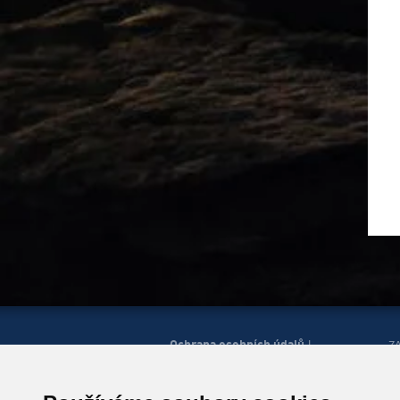
Ochrana osobních údajů
|
Z
Správa cookies
Mapa
H
|
stránek
Zobrazit mobilní
|
web