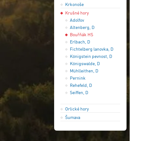
Krkonoše
Krušné hory
Adolfov
Altenberg, D
Bouřňák HS
Erlbach, D
Fichtelberg lanovka, D
Königstein pevnost, D
Königswalde, D
Mühlleithen, D
Pernink
Rehefeld, D
Seiffen, D
Orlické hory
Šumava