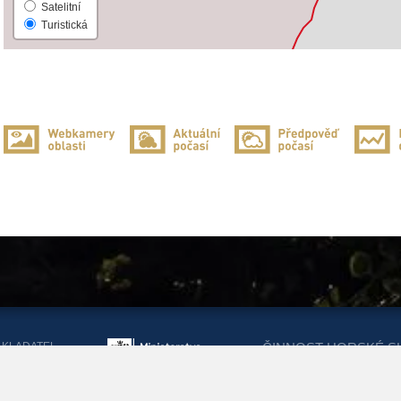
Satelitní
Turistická
AKLADATEL
ČINNOST HORSKÉ S
ORSKÉ SLUŽBY
DOTACEMI Z MINIST
KRAJŮ