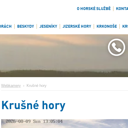
O HORSKÉ SLUŽBĚ
KONT
ORÁCH
BESKYDY
JESENÍKY
JIZERSKÉ HORY
KRKONOŠE
KR
Webkamery
›
Krušné hory
Krušné hory