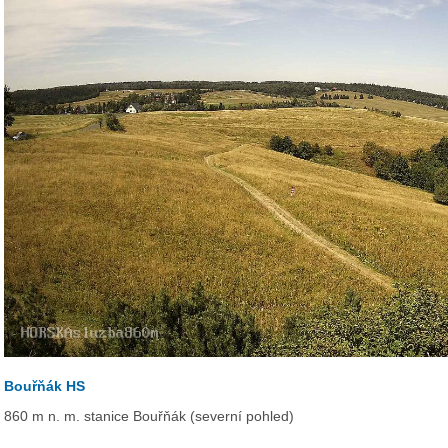
Bouřňák HS
860 m n. m. stanice Bouřňák (severní pohled)