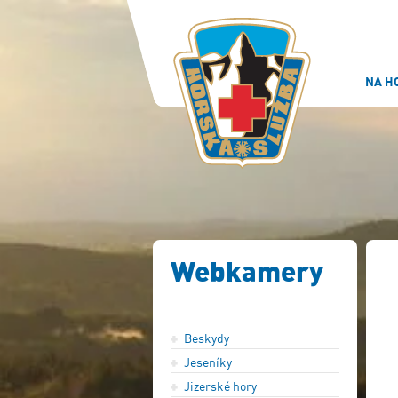
NA H
Webkamery
Beskydy
Jeseníky
Jizerské hory