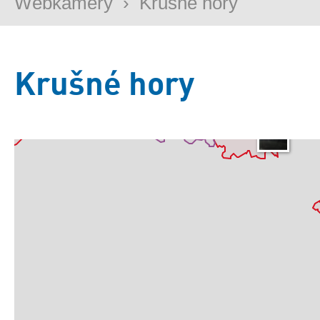
Webkamery
›
Krušné hory
Krušné hory
Základní
Satelitní
Turistická