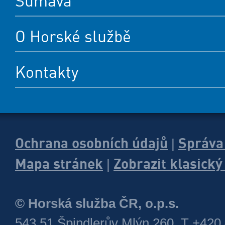
Šumava
O Horské službě
Kontakty
Ochrana osobních údajů
Správa
|
Mapa stránek
Zobrazit klasick
|
© Horská služba ČR, o.p.s.
543 51 Špindlerův Mlýn 260, T +420