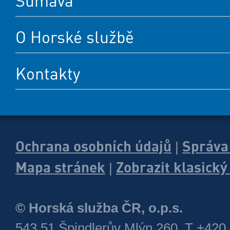
Šumava
O Horské službě
Kontakty
Ochrana osobních údajů
Správa
|
Mapa stránek
Zobrazit klasick
|
© Horská služba ČR, o.p.s.
543 51 Špindlerův Mlýn 260, T +420