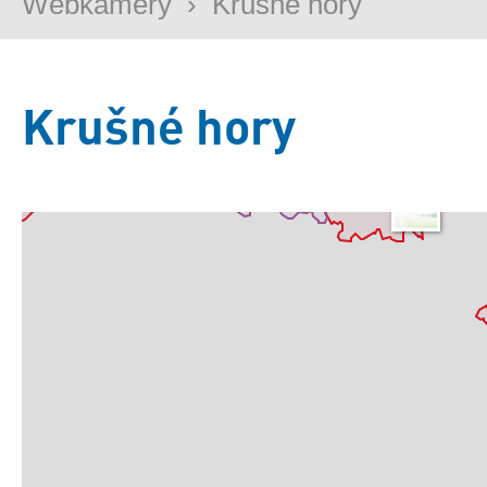
Webkamery
›
Krušné hory
Krušné hory
Základní
Satelitní
Turistická