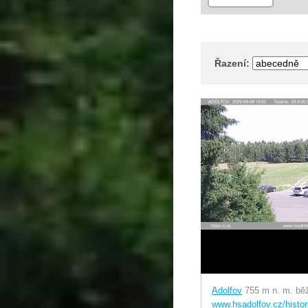
Řazení:
Adolfov
755 m n. m. bě
www.hsadolfov.cz/histor