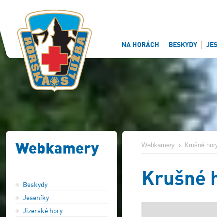
NA HORÁCH
BESKYDY
JE
Webkamery
Webkamery
›
Krušné hor
Krušné 
Beskydy
Jeseníky
Jizerské hory