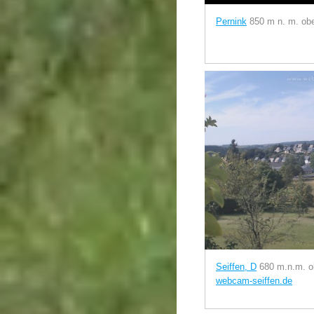
Pernink
850 m n. m. ob
Seiffen, D
680 m.n.m. 
webcam-seiffen.de