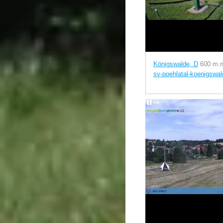
Königswalde, D
600 m.n
sv-poehlatal-koenigswal