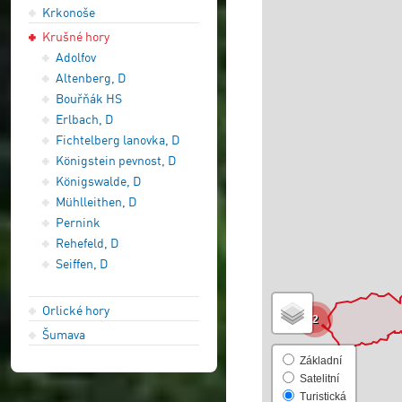
Krkonoše
Krušné hory
Adolfov
Altenberg, D
Bouřňák HS
Erlbach, D
Fichtelberg lanovka, D
Königstein pevnost, D
Königswalde, D
Mühlleithen, D
Pernink
Rehefeld, D
Seiffen, D
Orlické hory
2
Šumava
Základní
Satelitní
Turistická