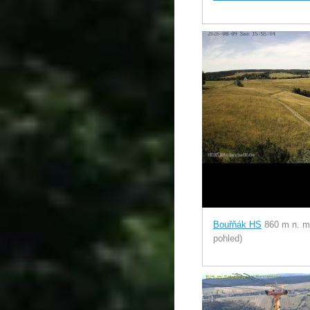
Bouřňák HS
860 m n. m
pohled)