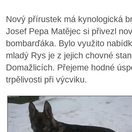
Nový přírustek má kynologická b
Josef Pepa Matějec si přivezl no
bombarďáka. Bylo využito nabíd
mladý Rys je z jejich chovné stan
Domažlicích. Přejeme hodné úsp
trpělivosti při výcviku.