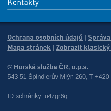
Kontakty
Ochrana osobních údajů
Správa
|
Mapa stránek
Zobrazit klasick
|
© Horská služba ČR, o.p.s.
543 51 Špindlerův Mlýn 260, T +420
ID schránky: u4zgr6q