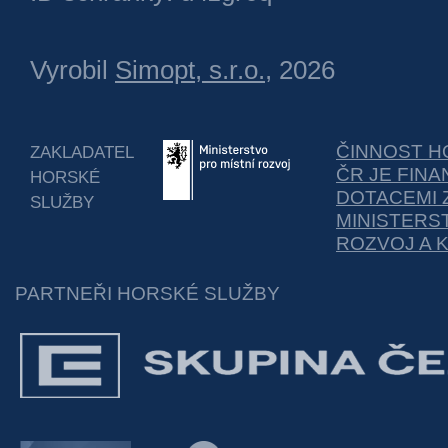
Vyrobil
Simopt, s.r.o.
, 2026
ČINNOST H
ZAKLADATEL
ČR JE FIN
HORSKÉ
DOTACEMI 
SLUŽBY
MINISTERS
ROZVOJ A 
PARTNEŘI HORSKÉ SLUŽBY