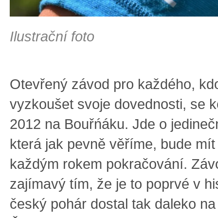
Ilustrační foto
Otevřený závod pro každého, kdo 
vyzkoušet svoje dovednosti, se k
2012 na Bouřńáku. Jde o jedineč
která jak pevně věříme, bude mí
každým rokem pokračování. Závo
zajímavý tím, že je to poprvé v his
český pohár dostal tak daleko n