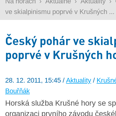
Na horách
›
Aktuálně
›
Aktuality
›
ve skialpinismu poprvé v Krušných ...
Český pohár ve skia
poprvé v Krušných h
28. 12. 2011, 15:45 /
Aktuality
/
Krušn
Bouřňák
Horská služba Krušné hory se sp
organizaci prvního závodu české