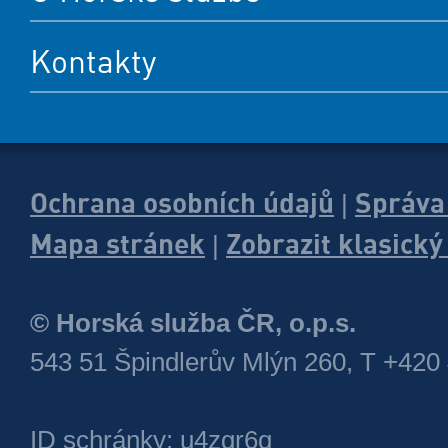
Kontakty
Ochrana osobních údajů
Správa
|
Mapa stránek
Zobrazit klasick
|
© Horská služba ČR, o.p.s.
543 51 Špindlerův Mlýn 260, T +420
ID schránky: u4zgr6q