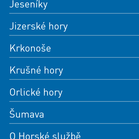
Jeseníky
Jizerské hory
Krkonoše
Krušné hory
Orlické hory
Šumava
O Horské službě