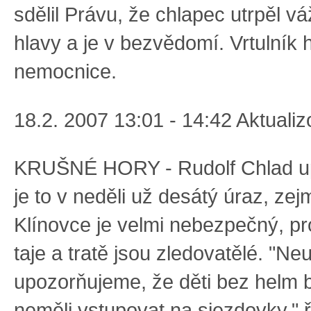
sdělil Právu, že chlapec utrpěl v
hlavy a je v bezvědomí. Vrtulník 
nemocnice.
18.2. 2007 13:01 - 14:42 Aktuali
KRUŠNÉ HORY - Rudolf Chlad up
je to v neděli už desátý úraz, ze
Klínovce je velmi nebezpečný, pr
taje a tratě jsou zledovatělé. "Ne
upozorňujeme, že děti bez helm 
neměli vstupovat na sjezdovky," ř