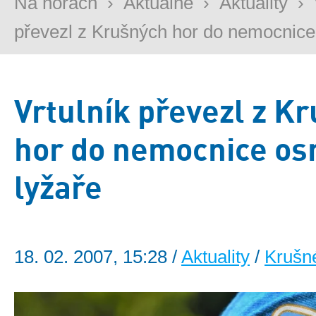
Na horách
›
Aktuálně
›
Aktuality
›
převezl z Krušných hor do nemocnice 
Vrtulník převezl z K
hor do nemocnice os
lyžaře
18. 02. 2007, 15:28 /
Aktuality
/
Krušn