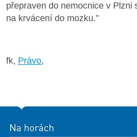
přepraven do nemocnice v Plzni
na krvácení do mozku."
fk,
Právo
,
Na horách