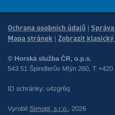
Ochrana osobních údajů
Správa
|
Mapa stránek
Zobrazit klasick
|
© Horská služba ČR, o.p.s.
543 51 Špindlerův Mlýn 260, T +420
ID schránky: u4zgr6q
Vyrobil
Simopt, s.r.o.
, 2026