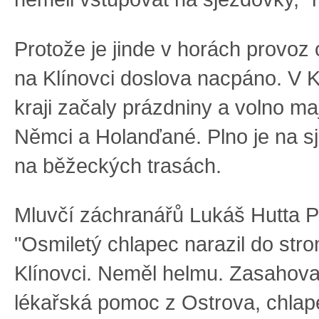
Protože je jinde v horách provoz
na Klínovci doslova nacpáno. V 
kraji začaly prázdniny a volno maj
Němci a Holanďané. Plno je na s
na běžeckých trasách.
Mluvčí záchranářů Lukáš Hutta Pr
"Osmiletý chlapec narazil do str
Klínovci. Neměl helmu. Zasahova
lékařská pomoc z Ostrova, chlap