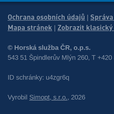
Ochrana osobních údajů
Správa
|
Mapa stránek
Zobrazit klasick
|
© Horská služba ČR, o.p.s.
543 51 Špindlerův Mlýn 260, T +420
ID schránky: u4zgr6q
Vyrobil
Simopt, s.r.o.
, 2026