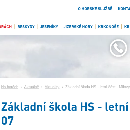
O HORSKÉ SLUŽBĚ
KONT
ORÁCH
BESKYDY
JESENÍKY
JIZERSKÉ HORY
KRKONOŠE
KR
Na horách
›
Aktuálně
›
Aktuality
›
Základní škola HS - letní část - Milov
Základní škola HS - letní
07