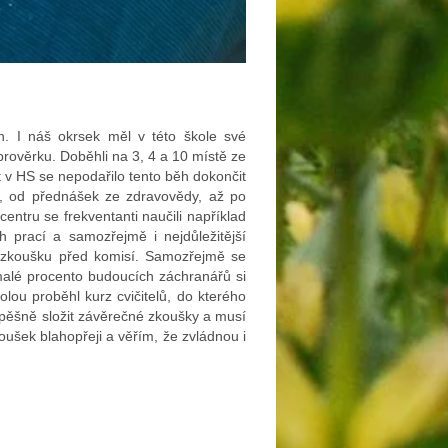
h. I náš okrsek měl v této škole své
 prověrku. Doběhli na 3, 4 a 10 místě ze
t v HS se nepodařilo tento běh dokončit
, od přednášek ze zdravovědy, až po
entru se frekventanti naučili například
h prací a samozřejmě i nejdůležitější
i zkoušku před komisí. Samozřejmě se
alé procento budoucích záchranářů si
lou proběhl kurz cvičitelů, do kterého
spěšně složit závěrečné zkoušky a musí
oušek blahopřeji a věřím, že zvládnou i