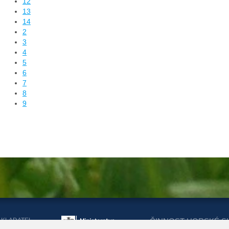
12
13
14
2
3
4
5
6
7
8
9
AKLADATEL
ČINNOST HORSKÉ S
ORSKÉ SLUŽBY