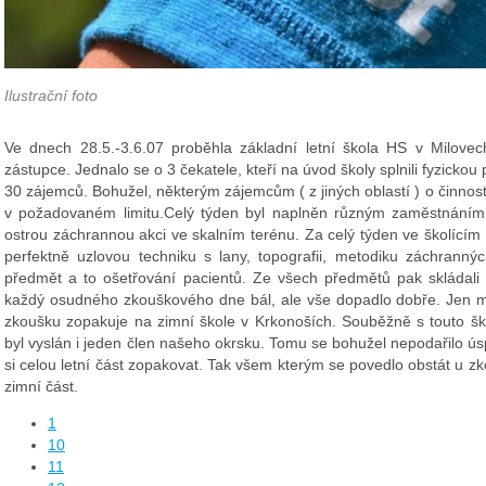
Ilustrační foto
Ve dnech 28.5.-3.6.07 proběhla základní letní škola HS v Milovec
zástupce. Jednalo se o 3 čekatele, kteří na úvod školy splnili fyzickou
30 zájemců. Bohužel, některým zájemcům ( z jiných oblastí ) o činnos
v požadovaném limitu.Celý týden byl naplněn různým zaměstnáním
ostrou záchrannou akci ve skalním terénu. Za celý týden ve školícím c
perfektně uzlovou techniku s lany, topografii, metodiku záchrannýc
předmět a to ošetřování pacientů. Ze všech předmětů pak skládal
každý osudného zkouškového dne bál, ale vše dopadlo dobře. Jen m
zkoušku zopakuje na zimní škole v Krkonoších. Souběžně s touto ško
byl vyslán i jeden člen našeho okrsku. Tomu se bohužel nepodařilo ú
si celou letní část zopakovat. Tak všem kterým se povedlo obstát u zk
zimní část.
1
10
11