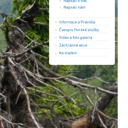
Napsali o nás
Napsali nám
Informace a Pravidla
Časopis Horské služby
Video a foto galerie
Záchranné akce
Ke stažení