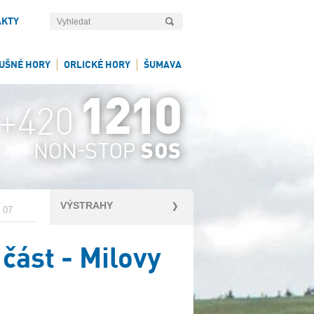
AKTY
UŠNÉ HORY
ORLICKÉ HORY
ŠUMAVA
VÝSTRAHY
y 07
 část - Milovy