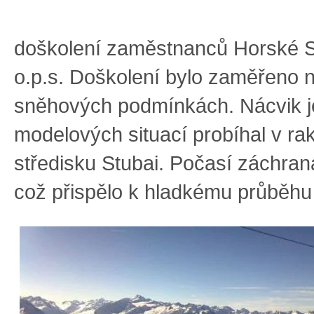
doškolení zaměstnanců Horské 
o.p.s. Doškolení bylo zaměřeno na
sněhových podmínkách. Nácvik j
modelových situací probíhal v r
středisku Stubai. Počasí záchran
což přispělo k hladkému průběhu