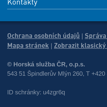
Kontakty
Ochrana osobních údajů
Správa
|
Mapa stránek
Zobrazit klasick
|
© Horská služba ČR, o.p.s.
543 51 Špindlerův Mlýn 260, T +420
ID schránky: u4zgr6q