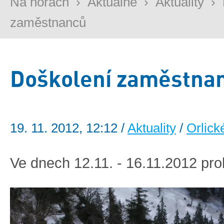
Na horách
›
Aktuálně
›
Aktuality
›
zaměstnanců
Doškolení zaměstna
19. 11. 2012, 12:12 /
Aktuality
/
Orlick
Ve dnech 12.11. - 16.11.2012 pro