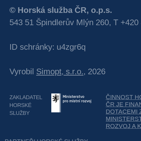
© Horská služba ČR, o.p.s.
543 51 Špindlerův Mlýn 260, T +420
ID schránky: u4zgr6q
Vyrobil
Simopt, s.r.o.
, 2026
ČINNOST H
ZAKLADATEL
ČR JE FIN
HORSKÉ
DOTACEMI 
SLUŽBY
MINISTERS
ROZVOJ A 