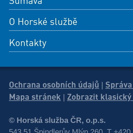
Šumava
O Horské službě
Kontakty
Ochrana osobních údajů
Správa
|
Mapa stránek
Zobrazit klasick
|
© Horská služba ČR, o.p.s.
543 51 Špindlerův Mlýn 260, T +420