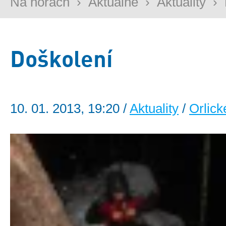
Na horách
›
Aktuálně
›
Aktuality
›
Doškolení
10. 01. 2013, 19:20 /
Aktuality
/
Orlick