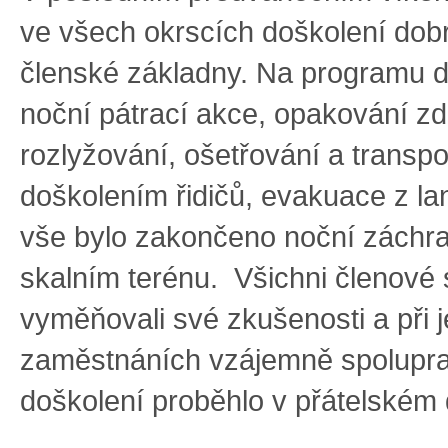
ve všech okrscích doškolení dob
členské základny. Na programu d
noční pátrací akce, opakování z
rozlyžování, ošetřování a transp
doškolením řidičů, evakuace z la
vše bylo zakončeno noční záchr
skalním terénu. Všichni členové
vyměňovali své zkušenosti a při j
zaměstnáních vzájemně spolupra
doškolení proběhlo v přátelském