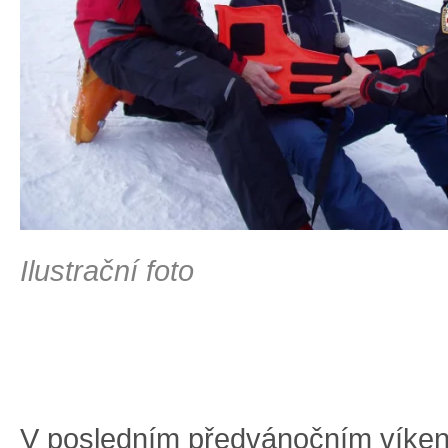
Ilustrační foto
V posledním předvánočním víken