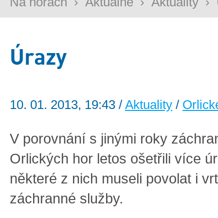
Na horách
›
Aktuálně
›
Aktuality
›
Úrazy
10. 01. 2013, 19:43 /
Aktuality
/
Orlick
V porovnání s jinými roky záchran
Orlických hor letos ošetřili více 
některé z nich museli povolat i vr
záchranné služby.