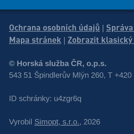
Ochrana osobních údajů
Správa
|
Mapa stránek
Zobrazit klasick
|
© Horská služba ČR, o.p.s.
543 51 Špindlerův Mlýn 260, T +420
ID schránky: u4zgr6q
Vyrobil
Simopt, s.r.o.
, 2026