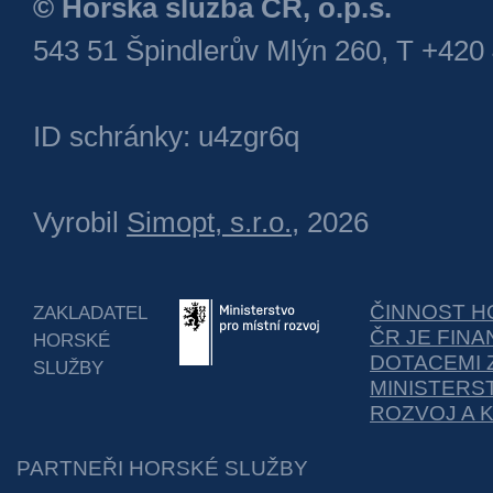
© Horská služba ČR, o.p.s.
543 51 Špindlerův Mlýn 260, T +420
ID schránky: u4zgr6q
Vyrobil
Simopt, s.r.o.
, 2026
ČINNOST H
ZAKLADATEL
ČR JE FIN
HORSKÉ
DOTACEMI 
SLUŽBY
MINISTERS
ROZVOJ A 
PARTNEŘI HORSKÉ SLUŽBY