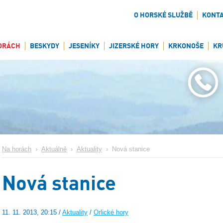
O HORSKÉ SLUŽBĚ
KONT
ORÁCH
BESKYDY
JESENÍKY
JIZERSKÉ HORY
KRKONOŠE
KR
Na horách
›
Aktuálně
›
Aktuality
›
Nová stanice
Nová stanice
11. 11. 2013, 20:15 /
Aktuality
/
Orlické hory