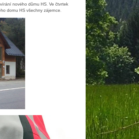
vírání nového důmu HS. Ve čtvrtek
ového domu HS všechny zájemce.