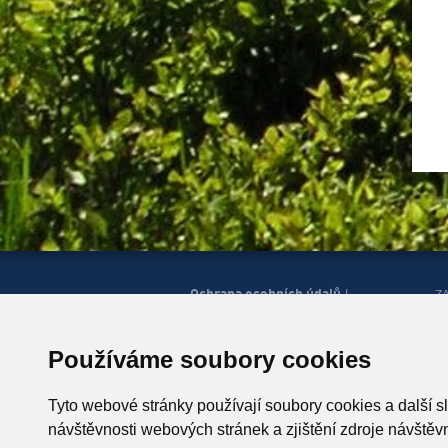
Ochrana osobních údajů
|
Z
Správa cookies
Mapa
H
|
stránek
Zobrazit mobilní
|
web
Používáme soubory cookies
© Horská služba ČR, o.p.s.
P
543 51 Špindlerův Mlýn 260,
Tyto webové stránky používají soubory cookies a další s
T +420 499 433 230
návštěvnosti webových stránek a zjištění zdroje návštěvn