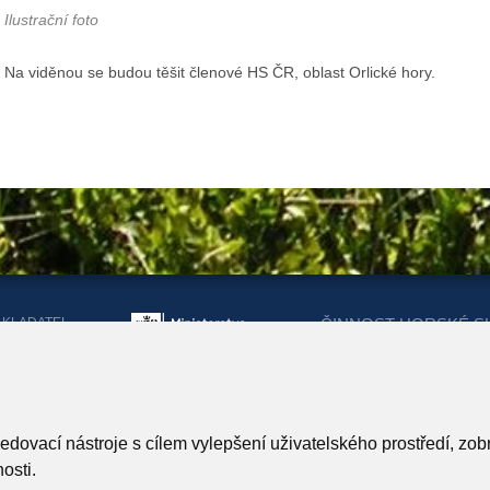
Ilustrační foto
Na viděnou se budou těšit členové HS ČR, oblast Orlické hory.
AKLADATEL
ČINNOST HORSKÉ S
ORSKÉ SLUŽBY
DOTACEMI Z MINIST
KRAJŮ
ARTNEŘI HORSKÉ SLUŽBY
ledovací nástroje s cílem vylepšení uživatelského prostředí, z
osti.