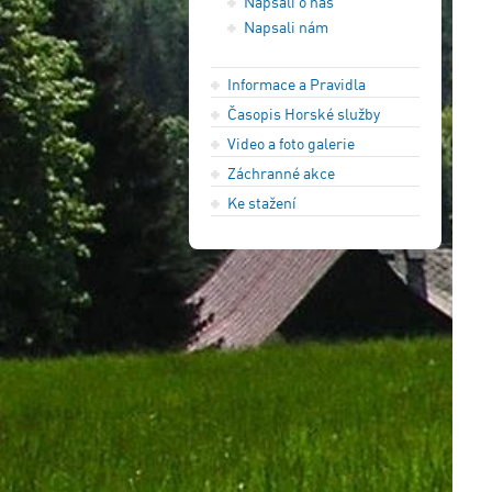
Napsali o nás
Napsali nám
Informace a Pravidla
Časopis Horské služby
Video a foto galerie
Záchranné akce
Ke stažení