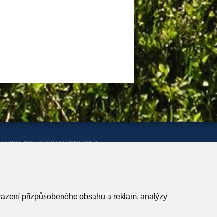
LUŽBY ČR JE FINANCOVÁNA
ERSTVA PRO MÍSTNÍ ROZVOJ A
obrazení přizpůsobeného obsahu a reklam, analýzy