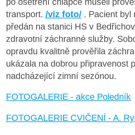
po ošetření chlapce museli prové
transport.
/viz foto/
. Pacient byl
předán na stanici HS v Bedřicho
zdravotní záchranné služby. Sobo
opravdu kvalitně prověřila záchr
ukázala na dobrou připravenost 
nadcházející zimní sezónou.
FOTOGALERIE - akce Poledník
FOTOGALERIE CVIČENÍ - A. Ry