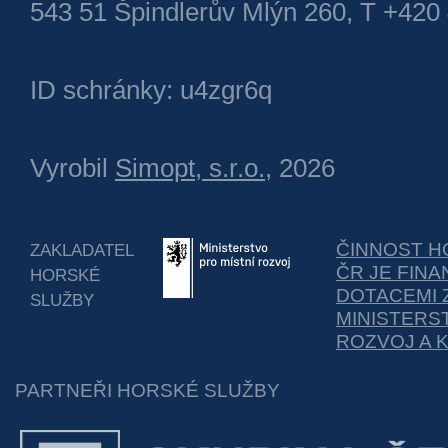
543 51 Špindlerův Mlýn 260, T +420
ID schránky: u4zgr6q
Vyrobil
Simopt, s.r.o.
, 2026
ČINNOST H
ZAKLADATEL
ČR JE FIN
HORSKÉ
DOTACEMI 
SLUŽBY
MINISTERS
ROZVOJ A 
PARTNEŘI HORSKÉ SLUŽBY