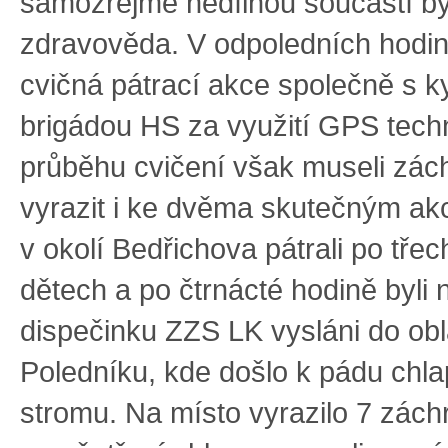
samozřejmě nedílnou součástí byl
zdravověda. V odpoledních hodi
cvičná pátrací akce společně s k
brigádou HS za využití GPS techn
průběhu cvičení však museli zác
vyrazit i ke dvěma skutečným ak
v okolí Bedřichova pátrali po tře
dětech a po čtrnácté hodině byli
dispečinku ZZS LK vysláni do obl
Poledníku, kde došlo k pádu chl
stromu. Na místo vyrazilo 7 záchr