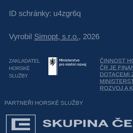
ID schránky: u4zgr6q
Vyrobil
Simopt, s.r.o.
, 2026
ČINNOST H
ZAKLADATEL
ČR JE FIN
HORSKÉ
DOTACEMI 
SLUŽBY
MINISTERS
ROZVOJ A 
PARTNEŘI HORSKÉ SLUŽBY