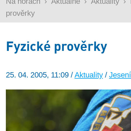
Na horách
›
Aktuálně
›
Aktuality
›
prověrky
Fyzické prověrky
25. 04. 2005, 11:09 /
Aktuality
/
Jesen