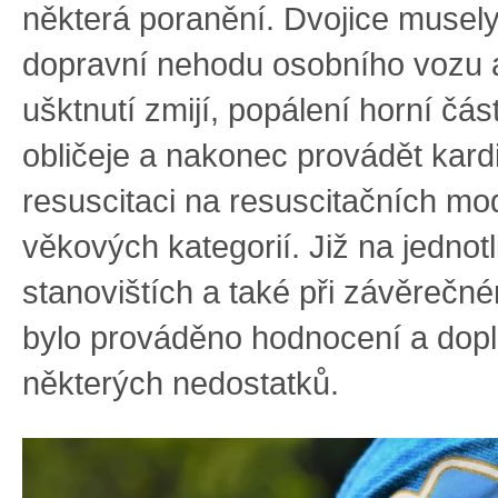
některá poranění. Dvojice musely
dopravní nehodu osobního vozu a 
ušktnutí zmijí, popálení horní část
obličeje a nakonec provádět kard
resuscitaci na resuscitačních mod
věkových kategorií. Již na jednot
stanovištích a také při závěrečn
bylo prováděno hodnocení a dop
některých nedostatků.