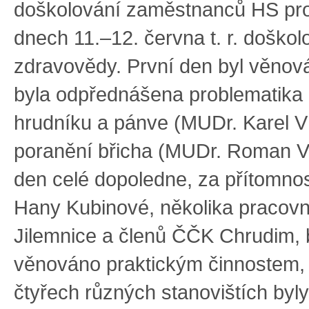
doškolování zaměstnanců HS pr
dnech 11.–12. června t. r. doškol
zdravovědy. První den byl věnován
byla odpřednášena problematika
hrudníku a pánve (MUDr. Karel V
poranění břicha (MUDr. Roman V
den celé dopoledne, za přítomno
Hany Kubinové, několika pracov
Jilemnice a členů ČČK Chrudim, 
věnováno praktickým činnostem,
čtyřech různých stanovištích byl