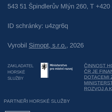
543 51 Špindlerův Mlýn 260, T +420
ID schránky: u4zgr6q
Vyrobil
Simopt, s.r.o.
, 2026
ČINNOST H
ZAKLADATEL
ČR JE FIN
HORSKÉ
DOTACEMI 
SLUŽBY
MINISTERS
ROZVOJ A 
PARTNEŘI HORSKÉ SLUŽBY