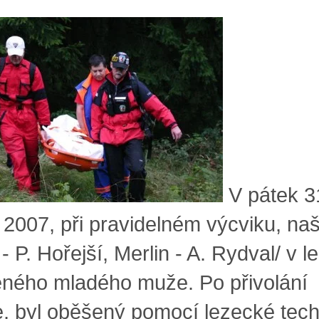
V pátek 3
 2007, při pravidelném výcviku, našl
 - P. Hořejší, Merlin - A. Rydval/ v l
ného mladého muže. Po přivolání
ie, byl oběšený pomocí lezecké tec