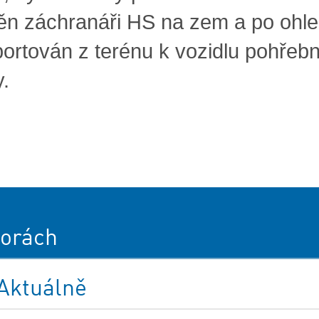
ěn záchranáři HS na zem a po ohle
portován z terénu k vozidlu pohřebn
y.
orách
Aktuálně