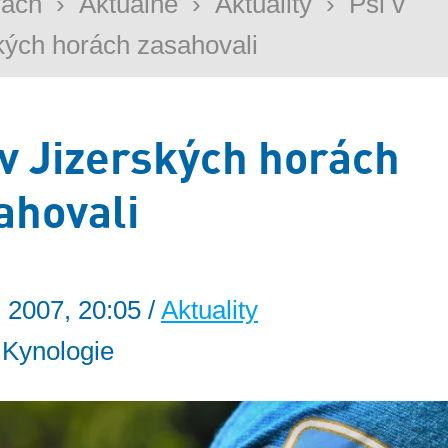
rách
›
Aktuálně
›
Aktuality
›
Psi v
kých horách zasahovali
 v Jizerských horách
ahovali
. 2007, 20:05 /
Aktuality
: Kynologie