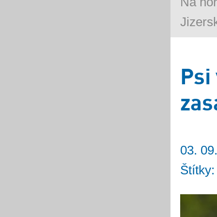
Na ho
Jizers
Psi
zas
03. 09
Štítky