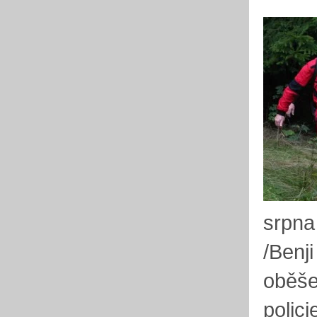
srpna
/Benji
oběše
polic