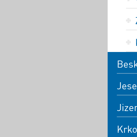
Bes
Jese
Jize
Krk