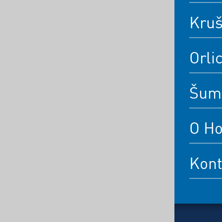
Kruš
Orli
Šum
O Ho
Kont