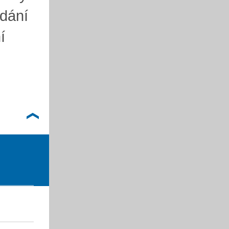
dání
í