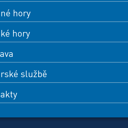
né hory
cké hory
ava
rské službě
akty