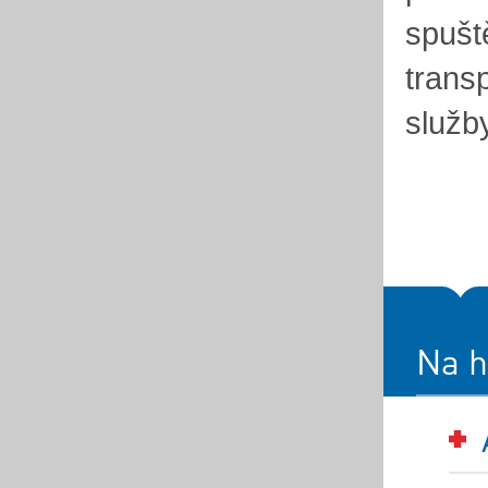
spušt
trans
služb
Na h