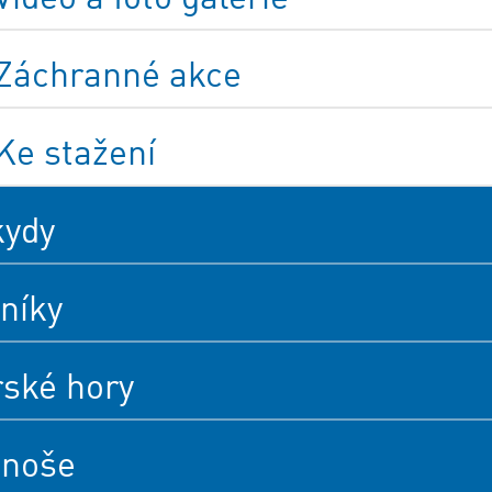
Záchranné akce
Ke stažení
kydy
níky
rské hory
onoše