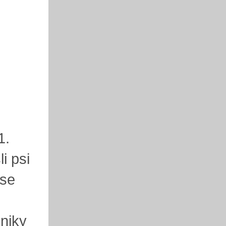
1.
i psi
ese
hniky