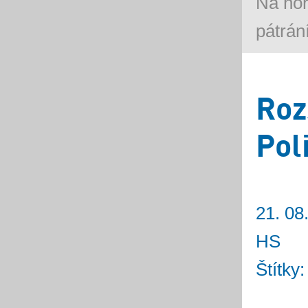
Na ho
pátrán
Roz
Pol
21. 08
HS
Štítky