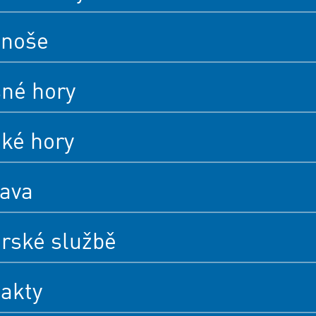
onoše
né hory
cké hory
ava
rské službě
akty