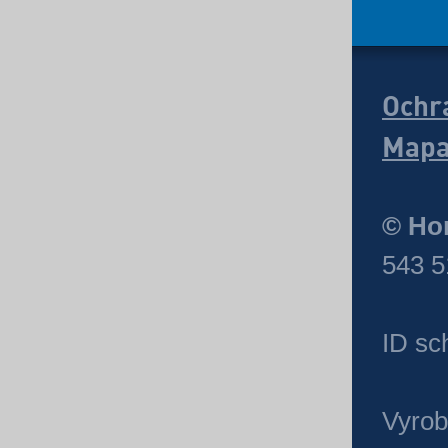
Ochr
Mapa
© Hor
543 5
ID sc
Vyrob