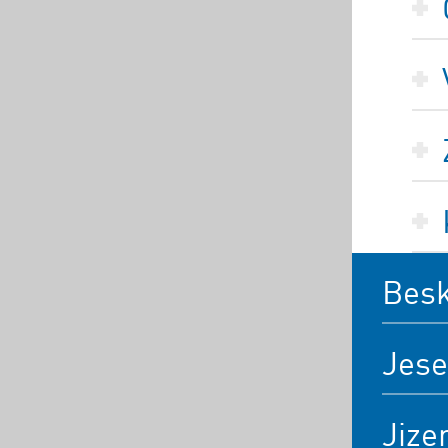
Bes
Jese
Jize