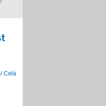
é
st
/ Celá