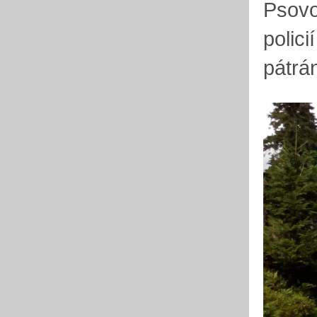
Psovo
polici
pátrá