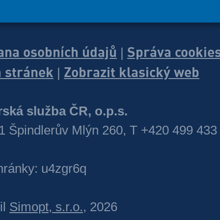
ana osobních údajů
Správa cookie
|
 stránek
Zobrazit klasický web
|
ská služba ČR, o.p.s.
1 Špindlerův Mlýn 260, T +420 499 433
hránky: u4zgr6q
il
Simopt, s.r.o.
, 2026