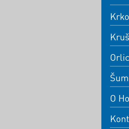
Krk
Kruš
Orli
Šum
O Ho
Kont