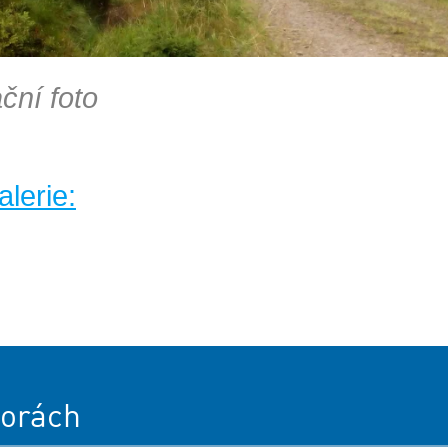
ační foto
lerie:
orách