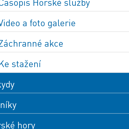
Časopis Horské služby
Video a foto galerie
Záchranné akce
Ke stažení
kydy
níky
rské hory