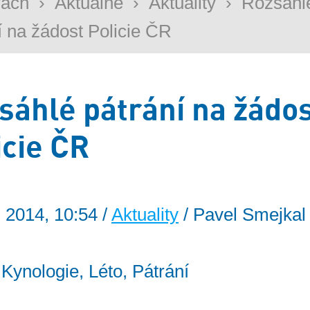
rách
›
Aktuálně
›
Aktuality
›
Rozsáhl
í na žádost Policie ČR
sáhlé pátrání na žádo
icie ČR
. 2014, 10:54 /
Aktuality
/ Pavel Smejkal 
: Kynologie, Léto, Pátrání