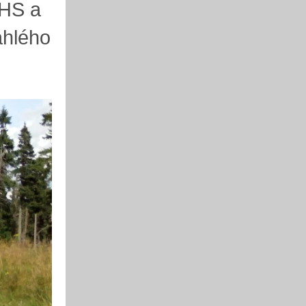
 HS a
áhlého