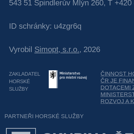
543 51 Špindlerův Mlýn 260, T +420
ID schránky: u4zgr6q
Vyrobil
Simopt, s.r.o.
, 2026
ČINNOST H
ZAKLADATEL
ČR JE FIN
HORSKÉ
DOTACEMI 
SLUŽBY
MINISTERS
ROZVOJ A 
PARTNEŘI HORSKÉ SLUŽBY