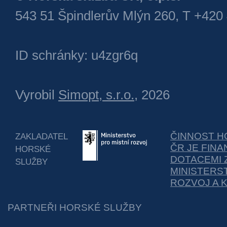
543 51 Špindlerův Mlýn 260, T +420
ID schránky: u4zgr6q
Vyrobil
Simopt, s.r.o.
, 2026
ČINNOST H
ZAKLADATEL
ČR JE FIN
HORSKÉ
DOTACEMI 
SLUŽBY
MINISTERS
ROZVOJ A 
PARTNEŘI HORSKÉ SLUŽBY