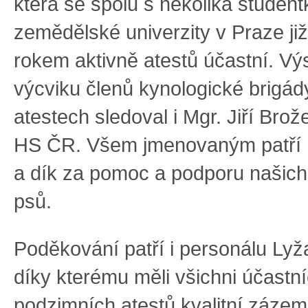
která se spolu s několika studen
zemědělské univerzity v Praze ji
rokem aktivně atestů účastní. Vý
výcviku členů kynologické brigád
atestech sledoval i Mgr. Jiří Brož
HS ČR. Všem jmenovaným patří 
a dík za pomoc a podporu našic
psů.
Poděkování patří i personálu Lyž
díky kterému měli všichni účastní
podzimních atestů kvalitní záze