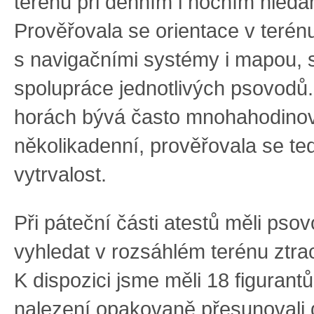
terénu při denním i nočním hledán
Prověřovala se orientace v terén
s navigačními systémy i mapou, 
spolupráce jednotlivých psovodů.
horách bývá často mnohahodinov
několikadenní, prověřovala se ted
vytrvalost.
Při páteční části atestů měli psov
vyhledat v rozsáhlém terénu ztra
K dispozici jsme měli 18 figurantů
nalezení opakovaně přesunovali 