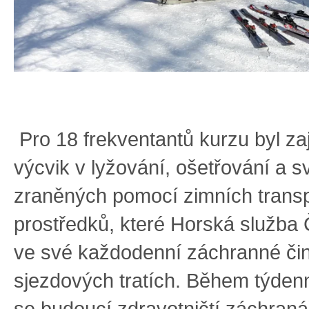
Pro 18 frekventantů kurzu byl zaj
výcvik v lyžování, ošetřování a s
zraněných pomocí zimních transp
prostředků, které Horská služba
ve své každodenní záchranné čin
sjezdových tratích. Během týden
se budoucí zdravotničtí záchraná