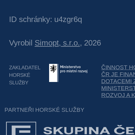
ID schránky: u4zgr6q
Vyrobil
Simopt, s.r.o.
, 2026
ČINNOST H
ZAKLADATEL
ČR JE FIN
HORSKÉ
DOTACEMI 
SLUŽBY
MINISTERS
ROZVOJ A 
PARTNEŘI HORSKÉ SLUŽBY