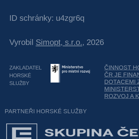
ID schránky: u4zgr6q
Vyrobil
Simopt, s.r.o.
, 2026
ČINNOST H
ZAKLADATEL
ČR JE FIN
HORSKÉ
DOTACEMI 
SLUŽBY
MINISTERS
ROZVOJ A 
PARTNEŘI HORSKÉ SLUŽBY