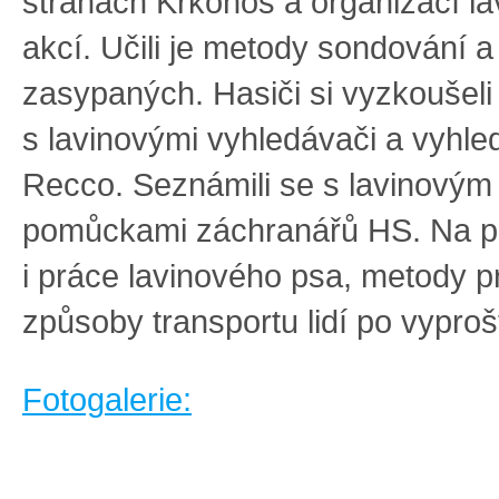
stranách Krkonoš a organizací l
akcí. Učili je metody sondování 
zasypaných. Hasiči si vyzkoušeli
s lavinovými vyhledávači a vyhle
Recco. Seznámili se s lavinový
pomůckami záchranářů HS. Na p
i práce lavinového psa, metody p
způsoby transportu lidí po vyprošt
Fotogalerie: