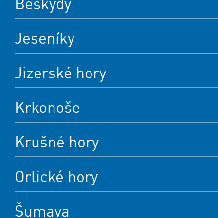
Beskydy
Jeseníky
Jizerské hory
Krkonoše
Krušné hory
Orlické hory
Šumava