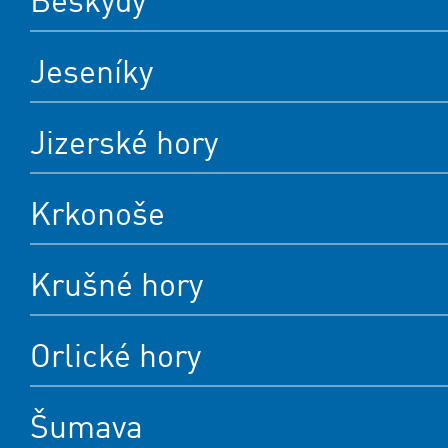
Beskydy
Jeseníky
Jizerské hory
Krkonoše
Krušné hory
Orlické hory
Šumava