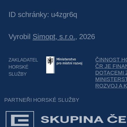
ID schránky: u4zgr6q
Vyrobil
Simopt, s.r.o.
, 2026
ČINNOST H
ZAKLADATEL
ČR JE FIN
HORSKÉ
DOTACEMI 
SLUŽBY
MINISTERS
ROZVOJ A 
PARTNEŘI HORSKÉ SLUŽBY