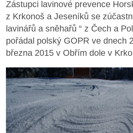
Zástupci lavinové prevence Hor
z Krkonoš a Jeseníků se zúčastni
lavinářů a sněhařů “ z Čech a Pol
pořádal polský GOPR ve dnech 2
března 2015 v Obřím dole v Krko