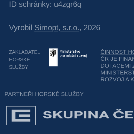
ID schránky: u4zgr6q
Vyrobil
Simopt, s.r.o.
, 2026
ČINNOST H
ZAKLADATEL
ČR JE FIN
HORSKÉ
DOTACEMI 
SLUŽBY
MINISTERS
ROZVOJ A 
PARTNEŘI HORSKÉ SLUŽBY