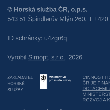
© Horská služba ČR, o.p.s.
543 51 Špindlerův Mlýn 260, T +420
ID schránky: u4zgr6q
Vyrobil
Simopt, s.r.o.
, 2026
ČINNOST H
ZAKLADATEL
ČR JE FIN
HORSKÉ
DOTACEMI 
SLUŽBY
MINISTERS
ROZVOJ A 