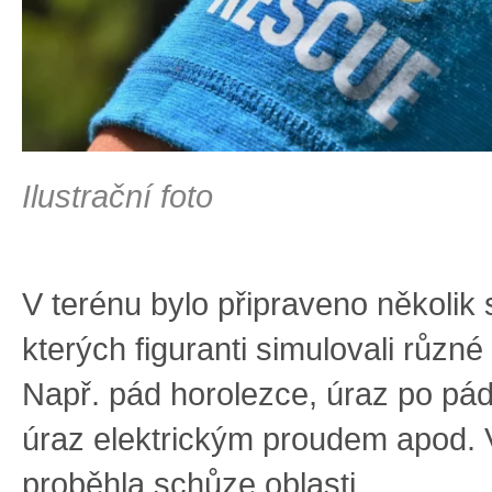
Ilustrační foto
V terénu bylo připraveno několik 
kterých figuranti simulovali různé
Např. pád horolezce, úraz po pád
úraz elektrickým proudem apod. 
proběhla schůze oblasti.