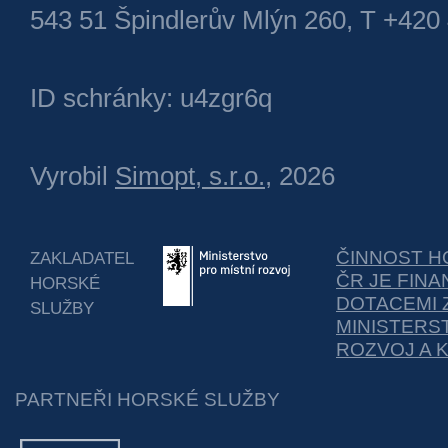
543 51 Špindlerův Mlýn 260, T +420
ID schránky: u4zgr6q
Vyrobil
Simopt, s.r.o.
, 2026
ČINNOST H
ZAKLADATEL
ČR JE FIN
HORSKÉ
DOTACEMI 
SLUŽBY
MINISTERS
ROZVOJ A 
PARTNEŘI HORSKÉ SLUŽBY