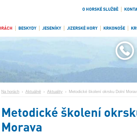
O HORSKÉ SLUŽBĚ
KONT
ORÁCH
BESKYDY
JESENÍKY
JIZERSKÉ HORY
KRKONOŠE
KR
Na horách
›
Aktuálně
›
Aktuality
›
Metodické školení okrsku Dolní Mora
Metodické školení okrsk
Morava