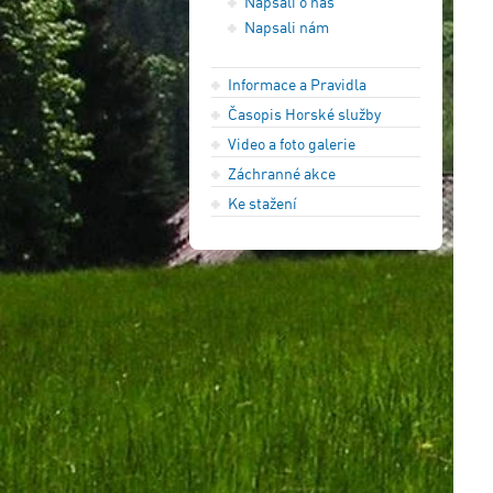
Napsali o nás
Napsali nám
Informace a Pravidla
Časopis Horské služby
Video a foto galerie
Záchranné akce
Ke stažení