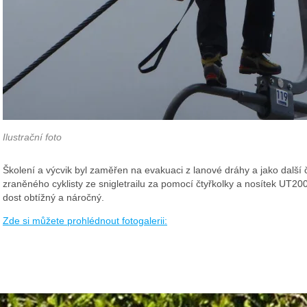
Ilustrační foto
Školení a výcvik byl zaměřen na evakuaci z lanové dráhy a jako další č
zraněného cyklisty ze snigletrailu za pomocí čtyřkolky a nosítek UT20
dost obtížný a náročný.
Zde si můžete prohlédnout fotogalerii: