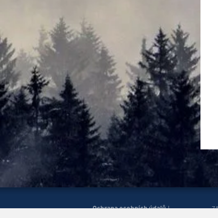
Ochrana osobních údajů
|
Z
Správa cookies
Mapa
H
|