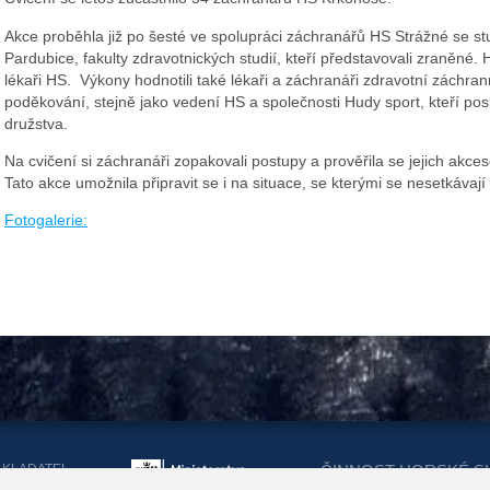
Akce proběhla již po šesté ve spolupráci záchranářů HS Strážné se stu
Pardubice, fakulty zdravotnických studií, kteří představovali zraněné. H
lékaři HS. Výkony hodnotili také lékaři a záchranáři zdravotní záchran
poděkování, stejně jako vedení HS a společnosti Hudy sport, kteří po
družstva.
Na cvičení si záchranáři zopakovali postupy a prověřila se jejich akce
Tato akce umožnila připravit se i na situace, se kterými se nesetkávaj
Fotogalerie:
AKLADATEL
ČINNOST HORSKÉ S
ORSKÉ SLUŽBY