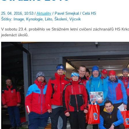
25. 04. 2016, 10:53 /
Aktuality
/ Pavel Smejkal / Celá HS
Štítky: Image, Kynologie, Léto, Školení, Výcvik
V sobotu 23.4. proběhlo ve Strážném letní cvičení záchranářů HS Krko
jedenáct úkolů.