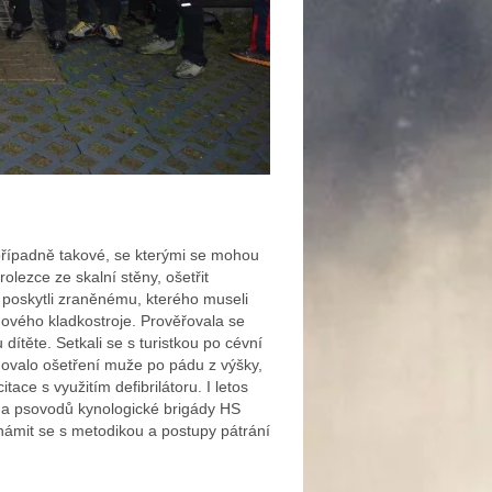
, případně takové, se kterými se mohou
olezce ze skalní stěny, ošetřit
 poskytli zraněnému, kterého museli
ového kladkostroje. Prověřovala se
dítěte. Setkali se s turistkou po cévní
dovalo ošetření muže po pádu z výšky,
ace s využitím defibrilátoru. I letos
 a psovodů kynologické brigády HS
ámit se s metodikou a postupy pátrání