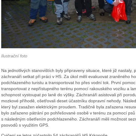
Ilustrační foto
Na jednotlivých stanovištích byly připraveny situace, které již nastaly
záchranáři setkat při práci v HS. Za úkol měli evakuovat zraněného hor
podchlazeného turistu a transportovat ho přes vodní tok. První pomoc
transportovat z nepřístupného terénu pomocí rakouského vozíku a lan
schopnost vystoupat po laně do výšky. Záchranáři asistovali při porodu 
mozkové příhodě, ošetřovali deset účastníku dopravní nehody. Násle
který byl zasažen elektrickým proudem. Tradičně byla zařazena resuscit
bylo zařazeno pátrání po pohřešované osobě v terénu za pomocí psů
s následným ošetřením podchlazeného. Záchranáři měli možnost sezn
psovodů s využitím GPS.
Cvičení se letos zúčastnilo 54 záchranářů HS Krkonoše.