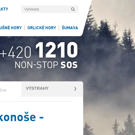
AKTY
UŠNÉ HORY
ORLICKÉ HORY
ŠUMAVA
VÝSTRAHY
ážné
konoše -