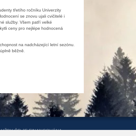
denty třetího ročníku Univerzity
odnocení se znovu ujali cvičitelé i
né služby. Všem patří velké
skytli ceny pro nejlépe hodnocená
schopnost na nadcházející letní sezónu.
í úplně běžně.
LUŽBY ČR JE FINANCOVÁNA