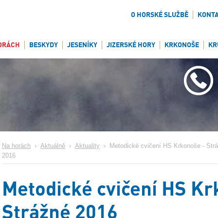
O HORSKÉ SLUŽBĚ
KONT
ORÁCH
BESKYDY
JESENÍKY
JIZERSKÉ HORY
KRKONOŠE
KR
Na horách
›
Aktuálně
›
Aktuality
›
Metodické cvičení HS Krkonoše - Str
2016
Metodické cvičení HS Kr
Strážné 2016