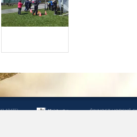
AKLADATEL
ČINNOST HORSKÉ S
ORSKÉ SLUŽBY
DOTACEMI Z MINIST
KRAJŮ