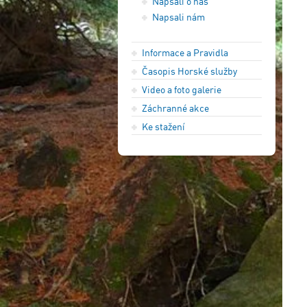
Napsali o nás
Napsali nám
Informace a Pravidla
Časopis Horské služby
Video a foto galerie
Záchranné akce
Ke stažení