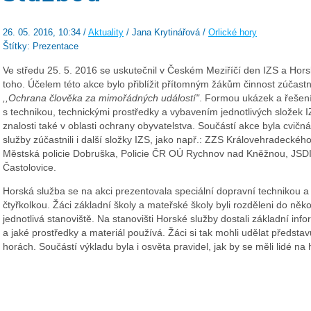
26. 05. 2016, 10:34 /
Aktuality
/ Jana Krytinářová /
Orlické hory
Štítky: Prezentace
Ve středu 25. 5. 2016 se uskutečnil v Českém Meziříčí den IZS a Horsk
toho. Účelem této akce bylo přiblížit přítomným žákům činnost zúčast
,,Ochrana člověka za mimořádných událostí"
. Formou ukázek a řešení
s technikou, technickými prostředky a vybavením jednotlivých složek IZS
znalosti také v oblasti ochrany obyvatelstva. Součástí akce byla cvi
služby zúčastnili i další složky IZS, jako např.: ZZS Královehradecké
Městská policie Dobruška, Policie ČR OÚ Rychnov nad Kněžnou, JSDI
Častolovice.
Horská služba se na akci prezentovala speciální dopravní technikou a
čtyřkolkou. Žáci základní školy a mateřské školy byli rozděleni do něk
jednotlivá stanoviště. Na stanovišti Horské služby dostali základní in
a jaké prostředky a materiál používá. Žáci si tak mohli udělat předsta
horách. Součástí výkladu byla i osvěta pravidel, jak by se měli lidé na