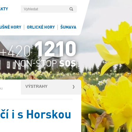
AKTY
UŠNÉ HORY
ORLICKÉ HORY
ŠUMAVA
VÝSTRAHY
ou
čí i s Horskou