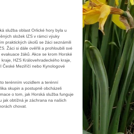
á služba oblast Orlické hory byla u
něných složek IZS v rámci výuky
m praktických úkolů se žáci seznámili
. Žáci si dále ověřili a prohloubili své
čná evakuace žáků. Akce se krom Horské
ho kraje, HZS Královehradeckého kraje,
I České Meziříčí nebo Kynologové
 to terénním vozidlem a terénní
olika skupin a postupně obcházeli
formace o tom, jak Horská služba funguje
vu jak obtížná je záchrana na našich
 horách chovat.