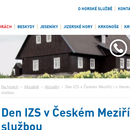
O HORSKÉ SLUŽBĚ
KONT
ORÁCH
BESKYDY
JESENÍKY
JIZERSKÉ HORY
KRKONOŠE
KR
Na horách
›
Aktuálně
›
Aktuality
›
Den IZS v Českém Meziříčí i s Horsk
službou
Den IZS v Českém Meziří
službou