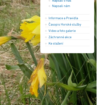
Napsali o nás
Napsali nám
Informace a Pravidla
Časopis Horské služby
Video a foto galerie
Záchranné akce
Ke stažení