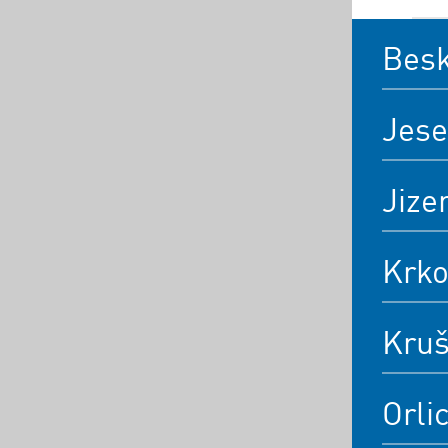
Bes
Jese
Jize
Krk
Kruš
Orli