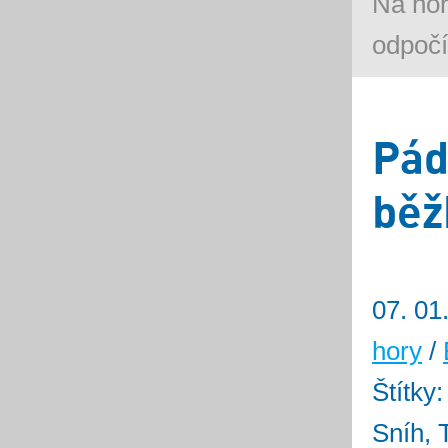
Na ho
odpočí
Pád
běž
07. 01
hory
/
Štítky
Sníh, 