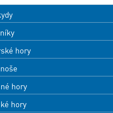
kydy
níky
rské hory
onoše
né hory
cké hory