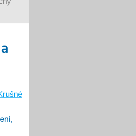
chy
na
Krušné
ení,