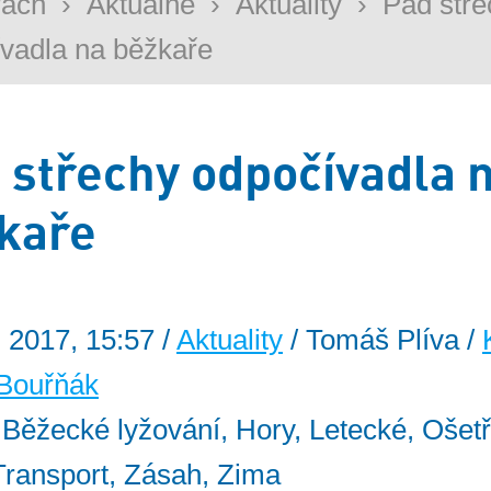
rách
›
Aktuálně
›
Aktuality
›
Pád stře
vadla na běžkaře
 střechy odpočívadla 
kaře
. 2017, 15:57 /
Aktuality
/ Tomáš Plíva /
Bouřňák
: Běžecké lyžování, Hory, Letecké, Ošetř
Transport, Zásah, Zima