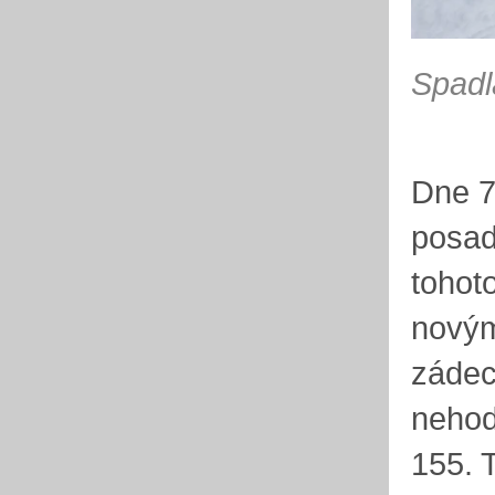
Spadl
Dne 7
posad
tohot
novým
zádec
nehod
155. 