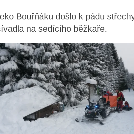
eko Bouřňáku došlo k pádu střech
ívadla na sedícího běžkaře.