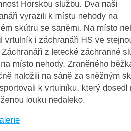
nnost Horskou službu. Dva naši
anáři vyrazili k místu nehody na
ém skútru se saněmi. Na místo n
l vrtulník i záchranáři HS ve stejno
i. Záchranáři z letecké záchranné s
li na místo nehody. Zraněného běžk
čně naložili na sáně za sněžným s
sportovali k vrtulníku, který dosedl
ženou louku nedaleko.
alerie