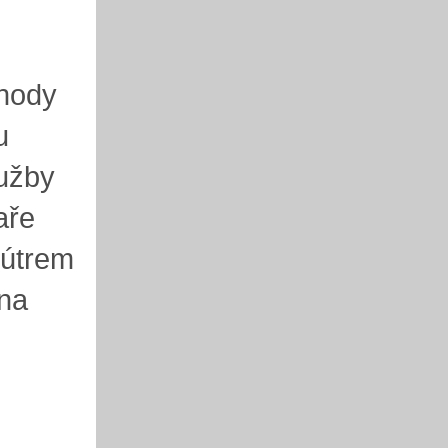
ehody
u
lužby
aře
kútrem
 na