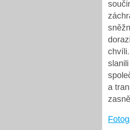
souči
záchr
sněžn
dorazi
chvíl
slani
spole
a tran
zasně
Fotog