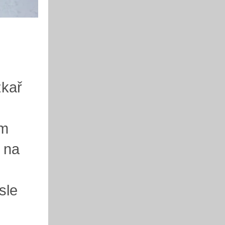
žkař
ím
 na
sle