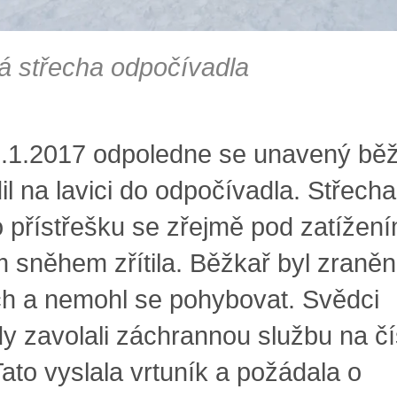
á střecha odpočívadla
.1.2017 odpoledne se unavený bě
il na lavici do odpočívadla. Střecha
o přístřešku se zřejmě pod zatížen
 sněhem zřítila. Běžkař byl zraněn
h a nemohl se pohybovat. Svědci
y zavolali záchrannou službu na čí
Tato vyslala vrtuník a požádala o