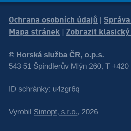
Ochrana osobních údajů
Správa
|
Mapa stránek
Zobrazit klasick
|
© Horská služba ČR, o.p.s.
543 51 Špindlerův Mlýn 260, T +420
ID schránky: u4zgr6q
Vyrobil
Simopt, s.r.o.
, 2026