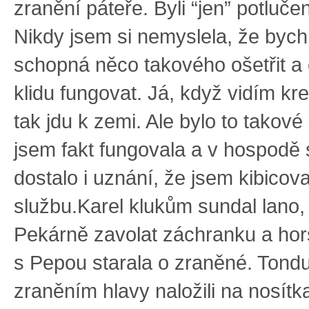
zranění páteře. Byli “jen” potlučen
Nikdy jsem si nemyslela, že bych
schopná něco takového ošetřit a
klidu fungovat. Já, když vidím kre
tak jdu k zemi. Ale bylo to takové 
jsem fakt fungovala a v hospodě 
dostalo i uznání, že jsem kibicov
službu.Karel klukům sundal lano,
Pekárně zavolat záchranku a hor
s Pepou starala o zraněné. Tond
zraněním hlavy naložili na nosítka