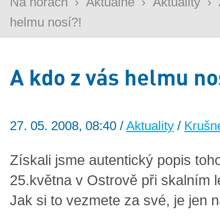
Na horách
›
Aktuálně
›
Aktuality
›
helmu nosí?!
A kdo z vás helmu no
27. 05. 2008, 08:40 /
Aktuality
/
Krušn
Získali jsme autentický popis toh
25.května v Ostrově při skalním l
Jak si to vezmete za své, je jen 