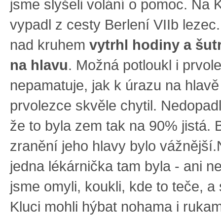
jsme slyšeli volání o pomoc. Na 
vypadl z cesty Berlení VIIb lezec
nad kruhem
vytrhl hodiny a šutr
na hlavu
. Možná potloukl i prvole
nepamatuje, jak k úrazu na hlavě p
prvolezce skvěle chytil. Nedopad
že to byla zem tak na 90% jistá.
zranění jeho hlavy bylo vážnější.
jedna lékárnička tam byla - ani n
jsme omyli, koukli, kde to teče, a 
Kluci mohli hýbat nohama i ruka