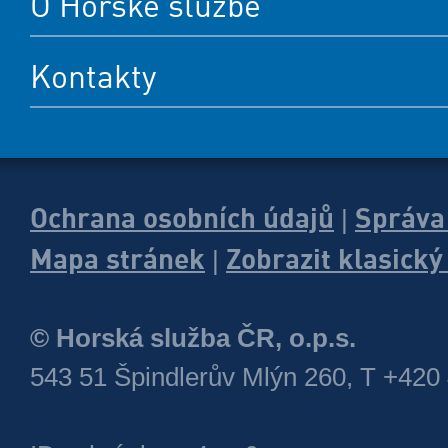
O Horské službě
Kontakty
Ochrana osobních údajů
Správa
|
Mapa stránek
Zobrazit klasick
|
© Horská služba ČR, o.p.s.
543 51 Špindlerův Mlýn 260, T +420