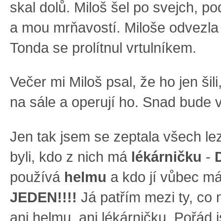
skal dolů. Miloš šel po svejch, p
a mou mrňavostí. Miloše odvezla 
Tonda se prolítnul vrtulníkem.
Večer mi Miloš psal, že ho jen šili
na sále a operují ho. Snad bude 
Jen tak jsem se zeptala všech lez
byli, kdo z nich má
lékárničku
-
používá
helmu
a kdo jí vůbec má
JEDEN!!!!
Já patřím mezi ty, co 
ani helmu, ani lékárničku. Pořád j