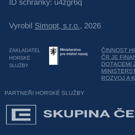
ID schránky: u4zgr6q
Vyrobil
Simopt, s.r.o.
, 2026
ČINNOST H
ZAKLADATEL
ČR JE FIN
HORSKÉ
DOTACEMI 
SLUŽBY
MINISTERS
ROZVOJ A 
PARTNEŘI HORSKÉ SLUŽBY