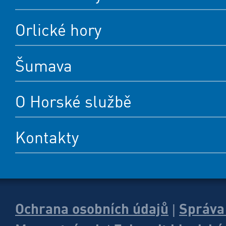
Orlické hory
Šumava
O Horské službě
Kontakty
Ochrana osobních údajů
Správa
|