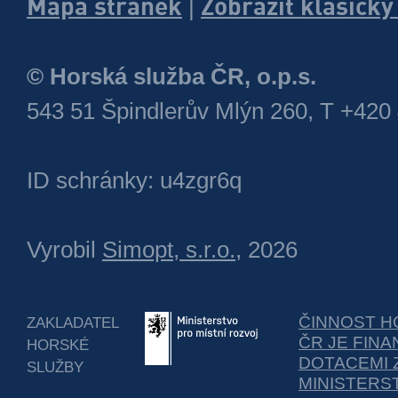
Mapa stránek
Zobrazit klasick
|
© Horská služba ČR, o.p.s.
543 51 Špindlerův Mlýn 260, T +420
ID schránky: u4zgr6q
Vyrobil
Simopt, s.r.o.
, 2026
ČINNOST H
ZAKLADATEL
ČR JE FIN
HORSKÉ
DOTACEMI 
SLUŽBY
MINISTERS