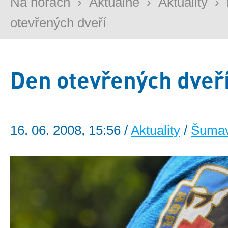
Na horách
›
Aktuálně
›
Aktuality
›
otevřených dveří
Den otevřených dveř
16. 06. 2008, 15:56 /
Aktuality
/
Šuma