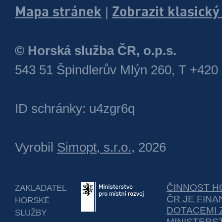
Mapa stránek
Zobrazit klasick
|
© Horská služba ČR, o.p.s.
543 51 Špindlerův Mlýn 260, T +420
ID schránky: u4zgr6q
Vyrobil
Simopt, s.r.o.
, 2026
ČINNOST H
ZAKLADATEL
ČR JE FIN
HORSKÉ
DOTACEMI 
SLUŽBY
MINISTERS