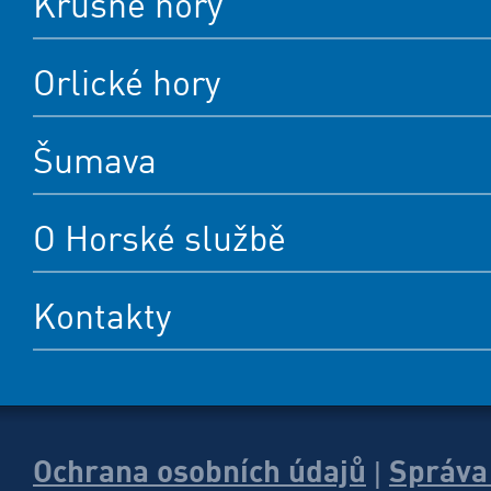
Krušné hory
Orlické hory
Šumava
O Horské službě
Kontakty
Ochrana osobních údajů
Správa
|