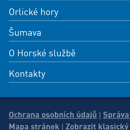
Orlické hory
Šumava
O Horské službě
Kontakty
Ochrana osobních údajů
Správa
|
Mapa stránek
Zobrazit klasick
|