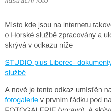
Ilustrační foto
Místo kde jsou na internetu tak
o Horské službě zpracovány a ul
skrývá v odkazu níže
STUDIO plus Liberec- dokument
službě
A nově je tento odkaz umísťěn n
fotogalerie
v prvním řádku pod n
FOTOGALERIE (vpravo). A skýv