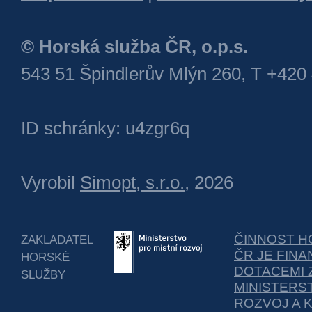
© Horská služba ČR, o.p.s.
543 51 Špindlerův Mlýn 260, T +420
ID schránky: u4zgr6q
Vyrobil
Simopt, s.r.o.
, 2026
ČINNOST H
ZAKLADATEL
ČR JE FIN
HORSKÉ
DOTACEMI 
SLUŽBY
MINISTERS
ROZVOJ A 