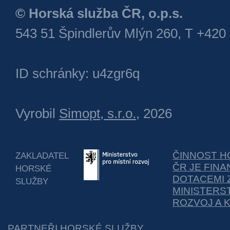
© Horská služba ČR, o.p.s.
543 51 Špindlerův Mlýn 260, T +420
ID schránky: u4zgr6q
Vyrobil
Simopt, s.r.o.
, 2026
ČINNOST H
ZAKLADATEL
ČR JE FIN
HORSKÉ
DOTACEMI 
SLUŽBY
MINISTERS
ROZVOJ A 
PARTNEŘI HORSKÉ SLUŽBY