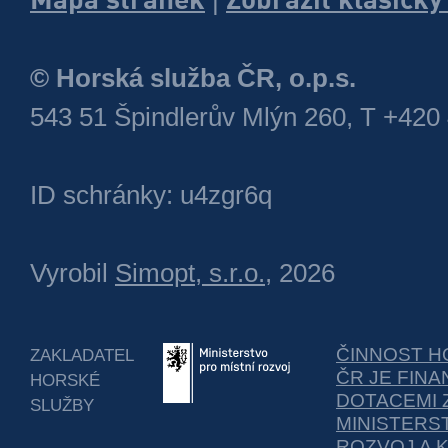
© Horská služba ČR, o.p.s.
543 51 Špindlerův Mlýn 260, T +420
ID schránky: u4zgr6q
Vyrobil
Simopt, s.r.o.
, 2026
ČINNOST H
ZAKLADATEL
ČR JE FIN
HORSKÉ
DOTACEMI 
SLUŽBY
MINISTERS
ROZVOJ A 