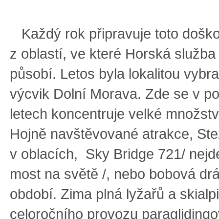
Každý rok připravuje toto doško
z oblastí, ve které Horská služba
působí. Letos byla lokalitou vybr
výcvik Dolní Morava. Zde se v p
letech koncentruje velké množství
Hojně navštěvované atrakce, St
v oblacích, Sky Bridge 721/ nejd
most na světě /, nebo bobová drá
období. Zima plná lyžařů a skialp
celoročního provozu paragliding