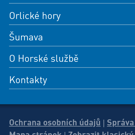
Orlické hory
Šumava
O Horské službě
Kontakty
Ochrana osobních údajů
Správa
|
Mapa stránek
Zobrazit klasick
|