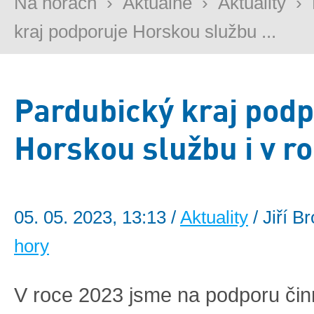
Na horách
›
Aktuálně
›
Aktuality
›
kraj podporuje Horskou službu ...
Pardubický kraj podp
Horskou službu i v r
05. 05. 2023, 13:13 /
Aktuality
/ Jiří B
hory
V roce 2023 jsme na podporu činn