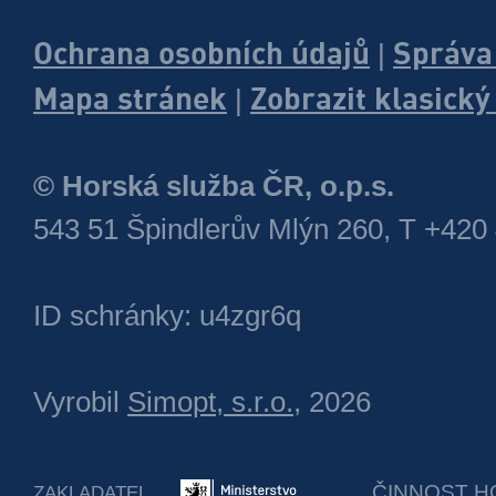
Ochrana osobních údajů
Správa
|
Mapa stránek
Zobrazit klasick
|
© Horská služba ČR, o.p.s.
543 51 Špindlerův Mlýn 260, T +420
ID schránky: u4zgr6q
Vyrobil
Simopt, s.r.o.
, 2026
ČINNOST H
ZAKLADATEL