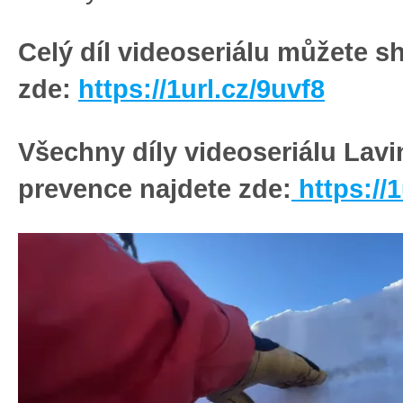
Celý díl videoseriálu můžete s
zde:
https://1url.cz/9uvf8
Všechny díly videoseriálu Lav
prevence najdete zde:
https://