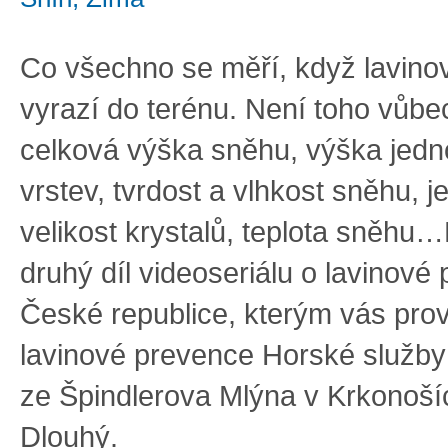
Co všechno se měří, když lavinov
vyrazí do terénu. Není toho vůbe
celková výška sněhu, výška jedno
vrstev, tvrdost a vlhkost sněhu, j
velikost krystalů, teplota sněh
druhý díl videoseriálu o lavinové 
České republice, kterým vás pro
lavinové prevence Horské služby
ze Špindlerova Mlýna v Krkonoší
Dlouhý.