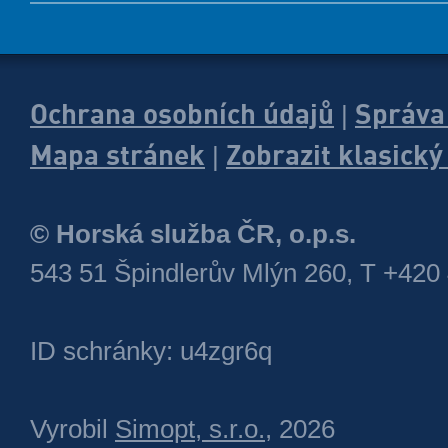
Ochrana osobních údajů
Správa
|
Mapa stránek
Zobrazit klasick
|
© Horská služba ČR, o.p.s.
543 51 Špindlerův Mlýn 260, T +420
ID schránky: u4zgr6q
Vyrobil
Simopt, s.r.o.
, 2026