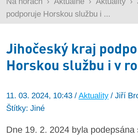
Na horách
›
Aktuálně
›
Aktuality
›
podporuje Horskou službu i ...
Jihočeský kraj podpo
Horskou službu i v r
11. 03. 2024, 10:43 /
Aktuality
/ Jiří B
Štítky: Jiné
Dne 19. 2. 2024 byla podepsána