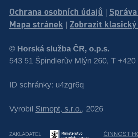
Ochrana osobních údajů
Správa
|
Mapa stránek
Zobrazit klasick
|
© Horská služba ČR, o.p.s.
543 51 Špindlerův Mlýn 260, T +420
ID schránky: u4zgr6q
Vyrobil
Simopt, s.r.o.
, 2026
ČINNOST H
ZAKLADATEL