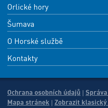
Orlické hory
Šumava
O Horské službě
Kontakty
Ochrana osobních údajů
Správa
|
Mapa stránek
Zobrazit klasick
|