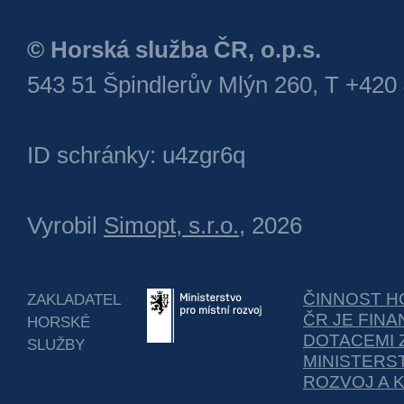
© Horská služba ČR, o.p.s.
543 51 Špindlerův Mlýn 260, T +420
ID schránky: u4zgr6q
Vyrobil
Simopt, s.r.o.
, 2026
ČINNOST H
ZAKLADATEL
ČR JE FIN
HORSKÉ
DOTACEMI 
SLUŽBY
MINISTERS
ROZVOJ A 