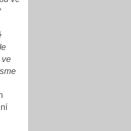
“
ě
le
 ve
jsme
n
ní