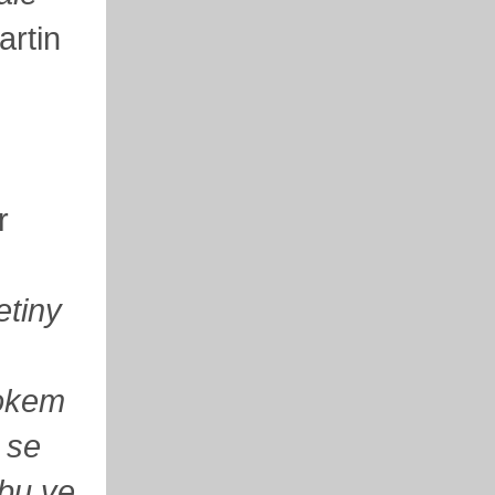
artin
r
etiny
rokem
 se
ybu ve