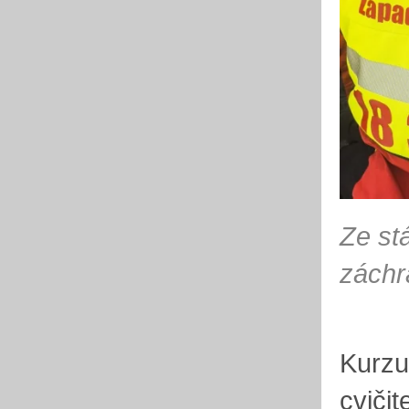
Ze st
záchr
Kurzu
cvičit