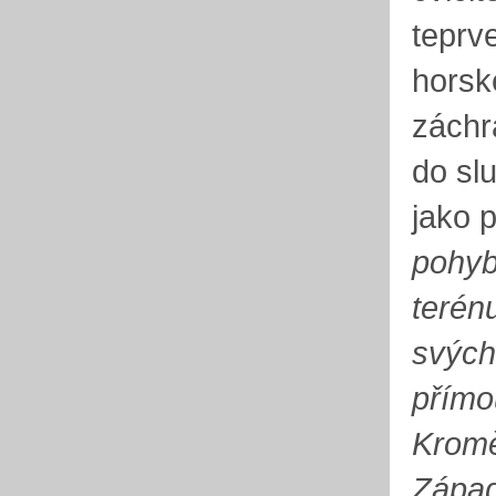
teprv
horsk
záchr
do sl
jako p
pohyb
terén
svých
přímo
Kromě
Západ