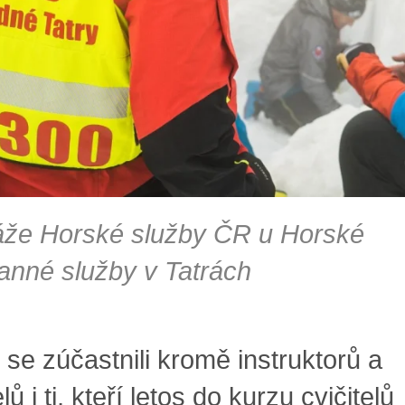
áže Horské služby ČR u Horské
anné služby v Tatrách
 se zúčastnili kromě instruktorů a
elů i ti, kteří letos do kurzu cvičitelů