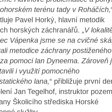
ohorském terénu tady v Roháčích,
tluje Pavel Horký, hlavní metodik
ch horských záchranářů. „
V lokalit
ec Vápenka jsme se na cvičné ská
ali metodice záchrany postiženého
 za pomoci lan Dyneema. Zároveň 
tavili i využití pomocného
statického lana,
“ přibližuje první de
lení Jan Tegelhof, instruktor pozem
any Školicího střediska Horské