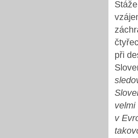
Stáže
vzáje
záchr
čtyře
při d
Slove
sledo
Slove
velmi
v Evr
takov