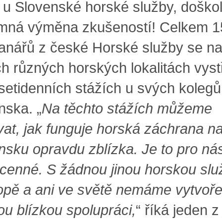
 u Slovenské horské služby, doškol
mná výměna zkušeností! Celkem 1
anářů z české Horské služby se n
ch různých horských lokalitách vyst
esetidenních stážích u svých kolegů
nska. „
Na těchto stážích můžeme
vat, jak funguje horská záchrana n
nsku opravdu zblízka. Je to pro ná
 cenné. S žádnou jinou horskou sl
opě a ani ve světě nemáme vytvoř
ou blízkou spolupráci,
“ říká jeden z