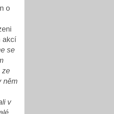
n o
zeni
 akcí
me se
m
 ze
 v něm
li v
alé