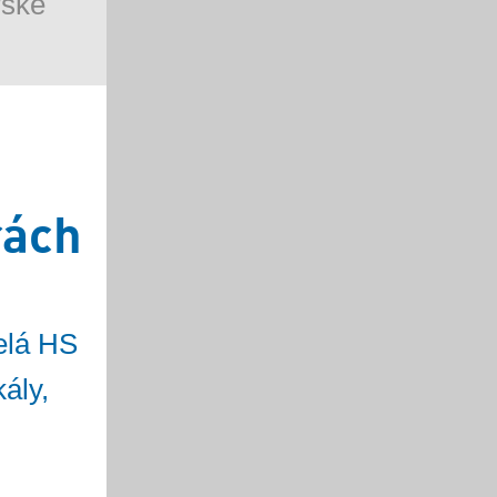
rské
rách
elá HS
kály,