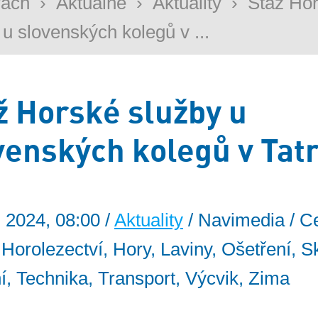
rách
›
Aktuálně
›
Aktuality
›
Stáž Ho
 u slovenských kolegů v ...
ž Horské služby u
venských kolegů v Tat
. 2024, 08:00 /
Aktuality
/ Navimedia / C
: Horolezectví, Hory, Laviny, Ošetření, S
í, Technika, Transport, Výcvik, Zima