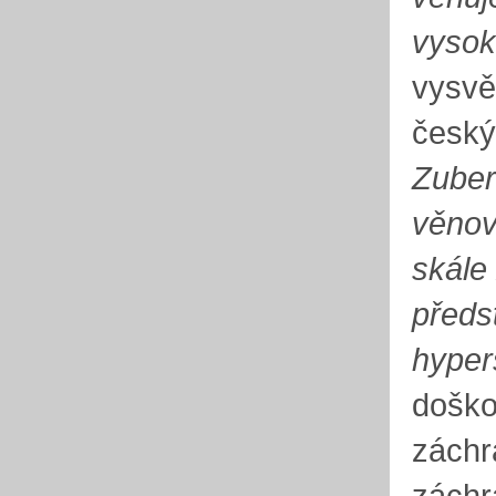
vysok
vysvě
český
Zuber
věnov
skále
předs
hyper
doško
záchr