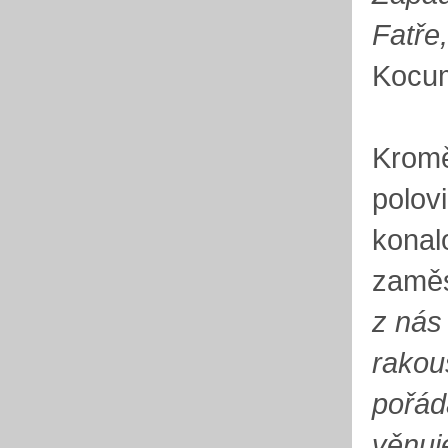
Fatře,
Kocu
Kromě
polov
konal
zaměs
z nás
rakou
pořád
věnuj