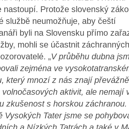
e nastoupí. Protože slovenský záko
é službě neumožňuje, aby čeští
anáři byli na Slovensku přímo zařa
užby, mohli se účastnit záchranných
ozorovatelé. „
V průběhu dubna js
ovali zejména ve vysokotatranské
u, který mnozí z nás znají převážně
 volnočasových aktivit, ale nemají
u zkušenost s horskou záchranou.
 Vysokých Tater jsme se pohybova
ních a Nízkých Tatrách a také v M