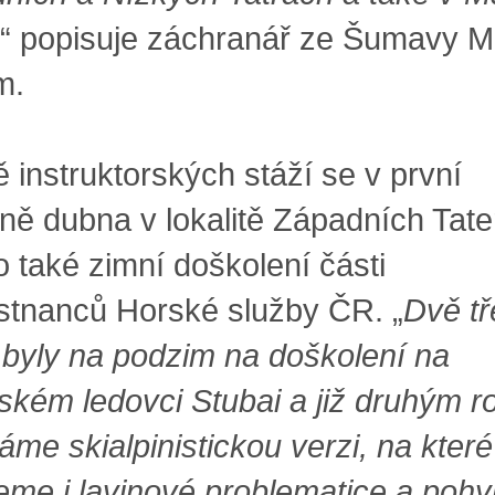
“ popisuje záchranář ze Šumavy M
m.
 instruktorských stáží se v první
ině dubna v lokalitě Západních Tate
o také zimní doškolení části
tnanců Horské služby ČR. „
Dvě tř
 byly na podzim na doškolení na
ském ledovci Stubai a již druhým 
áme skialpinistickou verzi, na které
eme i lavinové problematice a poh