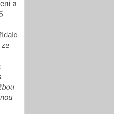
ení a
5
a
řídalo
 ze
a
s
užbou
enou