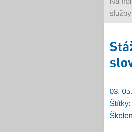
Na ho
služby
Stá
slo
03. 05
Štítky
Školen