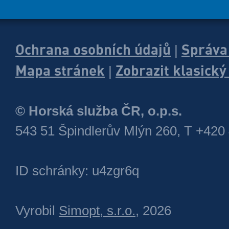
Ochrana osobních údajů
Správa
|
Mapa stránek
Zobrazit klasick
|
© Horská služba ČR, o.p.s.
543 51 Špindlerův Mlýn 260, T +420
ID schránky: u4zgr6q
Vyrobil
Simopt, s.r.o.
, 2026