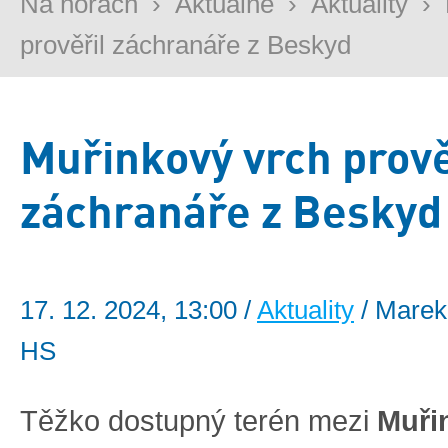
Na horách
›
Aktuálně
›
Aktuality
›
prověřil záchranáře z Beskyd
Muřinkový vrch prově
záchranáře z Beskyd
17. 12. 2024, 13:00 /
Aktuality
/ Marek
HS
Těžko dostupný terén mezi
Muři