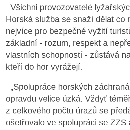
Všichni provozovatelé lyžařskýc
Horská služba se snaží dělat co
nejvíce pro bezpečné vyžití turistů
základní - rozum, respekt a nep
vlastních schopností - zůstává na
kteří do hor vyrážejí.
„Spolupráce horských záchraná
opravdu velice úzká. Vždyť témě
z celkového počtu úrazů se před
ošetřovalo ve spolupráci se ZZS