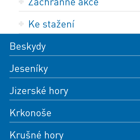
Záchranné akce
Ke stažení
Beskydy
Jeseníky
Jizerské hory
Krkonoše
Krušné hory