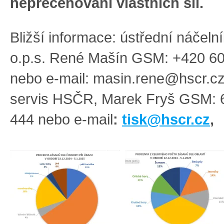
nepřeceňování vlastních sil.
Bližší informace: ústřední náčel
o.p.s. René Mašín GSM: +420 6
nebo e-mail:
masin.rene@hscr.c
servis HSČR, Marek Fryš GSM: 
444
nebo e-mail
:
tisk@hscr.cz
,