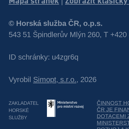
Mapa stránek
Zobrazit klasick
|
© Horská služba ČR, o.p.s.
543 51 Špindlerův Mlýn 260, T +420
ID schránky: u4zgr6q
Vyrobil
Simopt, s.r.o.
, 2026
ČINNOST H
ZAKLADATEL
ČR JE FIN
HORSKÉ
DOTACEMI 
SLUŽBY
MINISTERS