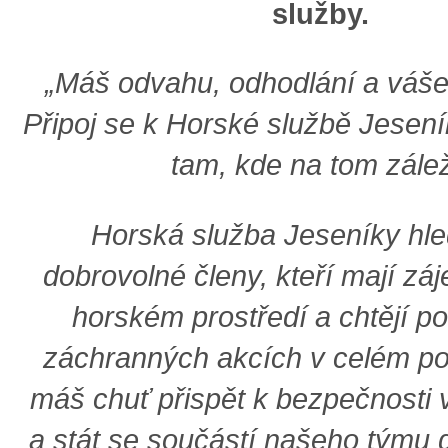
služby.
„Máš odvahu, odhodlání a váše
Připoj se k Horské službě Jesen
tam, kde na tom zálež
Horská služba Jeseníky hl
dobrovolné členy, kteří mají záj
horském prostředí a chtějí p
záchranných akcích v celém po
máš chuť přispět k bezpečnosti
a stát se součástí našeho týmu