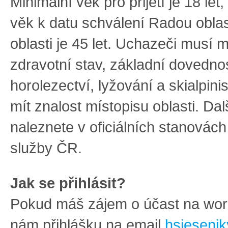
Minimální věk pro přijetí je 18 let
věk k datu schválení Radou oblas
oblasti je 45 let. Uchazeči musí m
zdravotní stav, základní dovednos
horolezectví, lyžování a skialpin
mít znalost místopisu oblasti. Da
naleznete v oficiálních stanovác
služby ČR.
Jak se přihlásit?
Pokud máš zájem o účast na wor
nám přihlášku na email
hsjeseni