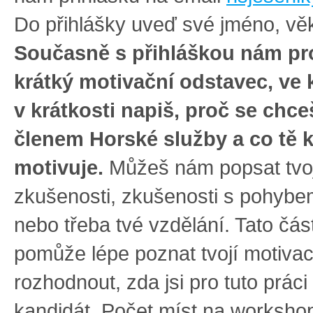
Do přihlášky uveď své jméno, věk
Současně s přihláškou nám pr
krátký motivační odstavec, ve
v krátkosti napiš, proč se chce
členem Horské služby a co tě 
motivuje.
Můžeš nám popsat tvoj
zkušenosti, zkušenosti s pohybe
nebo třeba tvé vzdělání. Tato čá
pomůže lépe poznat tvojí motivac
rozhodnout, zda jsi pro tuto prác
kandidát. Počet míst na workshop