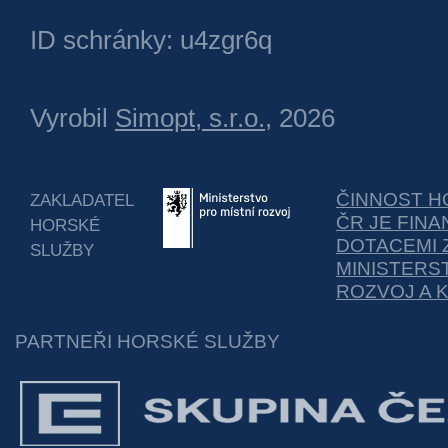
ID schránky: u4zgr6q
Vyrobil
Simopt, s.r.o.
, 2026
ČINNOST H
ZAKLADATEL
ČR JE FIN
HORSKÉ
DOTACEMI 
SLUŽBY
MINISTERS
ROZVOJ A 
PARTNEŘI HORSKÉ SLUŽBY