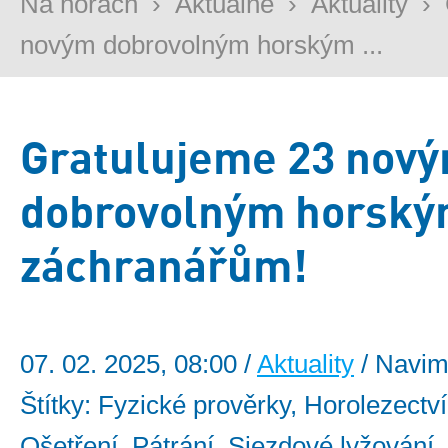
Na horách
›
Aktuálně
›
Aktuality
›
novým dobrovolným horským ...
Gratulujeme 23 nov
dobrovolným horsk
záchranářům!
07. 02. 2025, 08:00 /
Aktuality
/ Navim
Štítky: Fyzické prověrky, Horolezectví
Ošetření, Pátrání, Sjezdové lyžování,