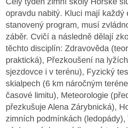
Celý týden zimní školy Horské sl
opravdu nabitý. Kluci mají každý
stanovený program, musí zvládno
záběr. Cvičí a následně dělají zk
těchto disciplín: Zdravověda (teor
praktická), Přezkoušení na lyžích
sjezdovce i v terénu), Fyzický tes
skialpech (6 km náročným teré
časové limitu), Meteorologie (pře
přezkušuje Alena Zárybnická), Ho
zimních podmínkách (ledopády),