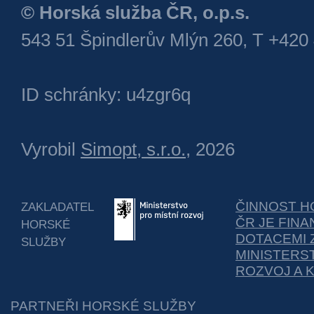
© Horská služba ČR, o.p.s.
543 51 Špindlerův Mlýn 260, T +420
ID schránky: u4zgr6q
Vyrobil
Simopt, s.r.o.
, 2026
ČINNOST H
ZAKLADATEL
ČR JE FIN
HORSKÉ
DOTACEMI 
SLUŽBY
MINISTERS
ROZVOJ A 
PARTNEŘI HORSKÉ SLUŽBY