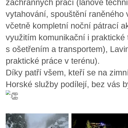
záchranných prací (lanové techni
vytahování, spouštění raněného 
včetně kompletní noční pátrací a
využitím komunikační i praktické
s ošetřením a transportem), Laviny
praktické práce v terénu).
Díky patří všem, kteří se na zimn
Horské služby podílejí, bez vás b