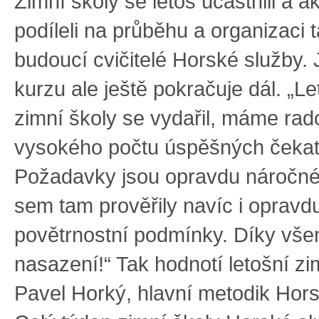
Zimní školy se letos účastnili a a
podíleli na průběhu a organizaci 
budoucí cvičitelé Horské služby. 
kurzu ale ještě pokračuje dál. „Le
zimní školy se vydařil, máme rad
vysokého počtu úspěšných čekat
Požadavky jsou opravdu náročné,
sem tam prověřily navíc i opravd
povětrnostní podmínky. Díky vš
nasazení!“ Tak hodnotí letošní z
Pavel Horký, hlavní metodik Hors